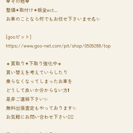
🔷その他🔷
整備✴︎取付け✴︎板金ect...
お車のことなら何でもお任せ下さいませ💪✨
[gooピット]
https://www.goo-net.com/pit/shop/0509288/top
🔹買取り✴︎下取り強化中🔹
買い替えを考えていらしたり
乗らなくなってしまったお車を
どうして良いか分からない方❗️
是非ご連絡下さい✨
無料出張査定もやっております✨
お気軽にお問い合わせ下さい🙆‍♀️