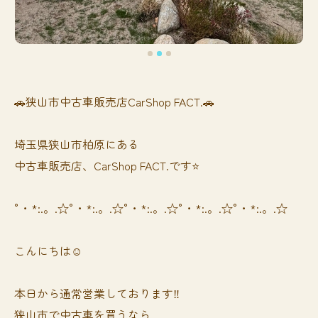
🚗狭山市中古車販売店CarShop FACT.🚗
埼玉県狭山市柏原にある
中古車販売店、CarShop FACT.です⭐️
°・*:.。.☆°・*:.。.☆°・*:.。.☆°・*:.。.☆°・*:.。.☆
こんにちは☺️
本日から通常営業しております‼️
狭山市で中古車を買うなら