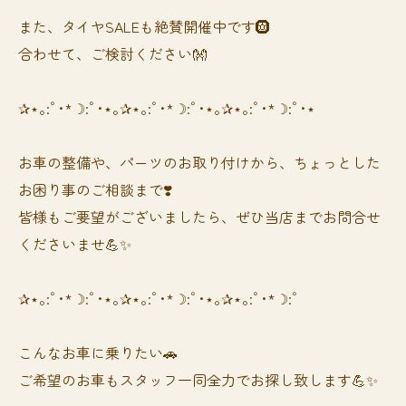
また、タイヤSALEも絶賛開催中です🛞
合わせて、ご検討ください👐
✰⋆｡:ﾟ･*☽:ﾟ･⋆｡✰⋆｡:ﾟ･*☽:ﾟ･⋆｡✰⋆｡:ﾟ･*☽:ﾟ･⋆
お車の整備や、パーツのお取り付けから、ちょっとした
お困り事のご相談まで❣️
皆様もご要望がございましたら、ぜひ当店までお問合せ
くださいませ💪✨
✰⋆｡:ﾟ･*☽:ﾟ･⋆｡✰⋆｡:ﾟ･*☽:ﾟ･⋆｡✰⋆｡:ﾟ･*☽:ﾟ
⁡⁡⁡こんなお車に乗りたい🚗
ご希望のお車もスタッフ一同全力でお探し致します💪✨