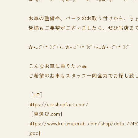
お車の整備や、パーツのお取り付けから、ちょ
皆様もご要望がございましたら、ぜひ当店まで
✰⋆｡:ﾟ･*☽:ﾟ･⋆｡✰⋆｡:ﾟ･*☽:ﾟ･⋆｡✰⋆｡:ﾟ･*☽:ﾟ
⁡⁡⁡こんなお車に乗りたい🚗
ご希望のお車もスタッフ一同全力でお探し致し
［HP］
https://carshopfact.com/
［車選び.com]
https://www.kurumaerabi.com/shop/detail/249
[goo]