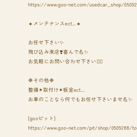
https://www.goo-net.com/usedcar_shop/050928
🔸メンテナンスect...🔸
お任せ下さい✨
飛び込み来店❣️喜んで💪✨
お気軽にお問い合わせ下さい🙆‍♀️
🔷その他🔷
整備✴︎取付け✴︎板金ect...
お車のことなら何でもお任せ下さいませ💪✨
[gooピット]
https://www.goo-net.com/pit/shop/0509288/t