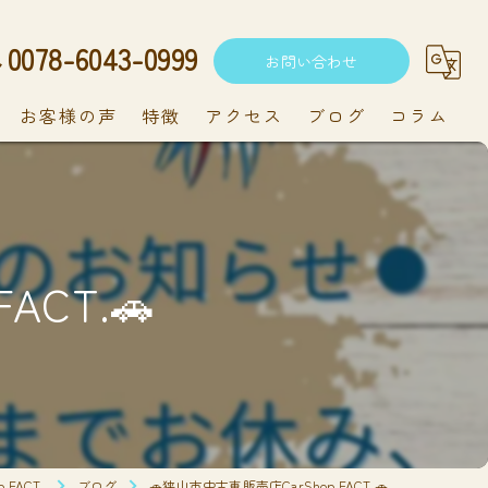
0078-6043-0999
お問い合わせ
お客様の声
特徴
アクセス
ブログ
コラム
中古車
軽自動車
ACT.🚗
新車
持ち込み
メンテナンス
FACT.
ブログ
🚗狭山市中古車販売店CarShop FACT.🚗