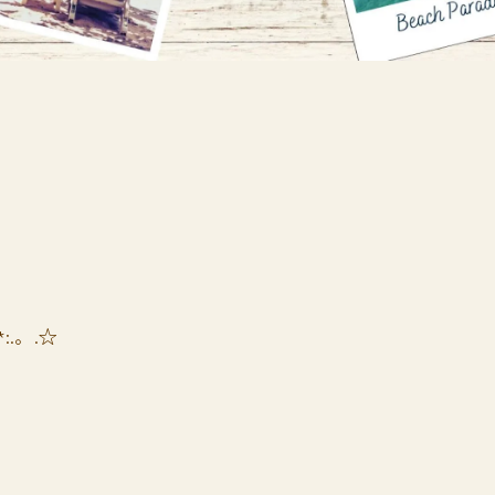
*:.。.☆