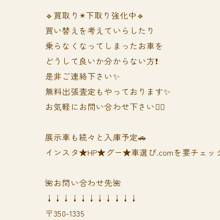
🔹買取り✴︎下取り強化中🔹
買い替えを考えていらしたり
乗らなくなってしまったお車を
どうして良いか分からない方❗️
是非ご連絡下さい✨
無料出張査定もやっております✨
お気軽にお問い合わせ下さい🙆‍♀️
展示車も続々と入庫予定🚗
インスタ★HP★グー★車選び.comを要チェック
🌺お問い合わせ先🌺
↓↓↓↓↓↓↓↓↓↓↓
〒350-1335