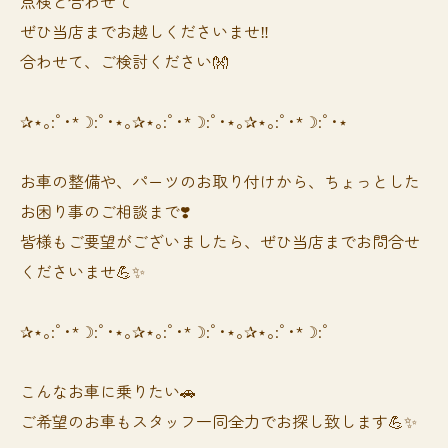
点検と合わせて
ぜひ当店までお越しくださいませ‼️
合わせて、ご検討ください👐
✰⋆｡:ﾟ･*☽:ﾟ･⋆｡✰⋆｡:ﾟ･*☽:ﾟ･⋆｡✰⋆｡:ﾟ･*☽:ﾟ･⋆
お車の整備や、パーツのお取り付けから、ちょっとした
お困り事のご相談まで❣️
皆様もご要望がございましたら、ぜひ当店までお問合せ
くださいませ💪✨
✰⋆｡:ﾟ･*☽:ﾟ･⋆｡✰⋆｡:ﾟ･*☽:ﾟ･⋆｡✰⋆｡:ﾟ･*☽:ﾟ
⁡⁡⁡こんなお車に乗りたい🚗
ご希望のお車もスタッフ一同全力でお探し致します💪✨