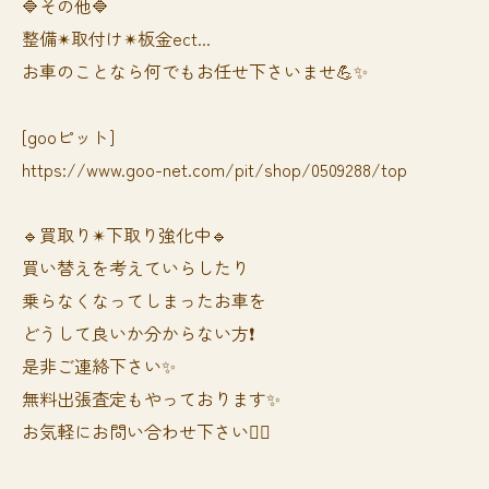
🔷その他🔷
整備✴︎取付け✴︎板金ect...
お車のことなら何でもお任せ下さいませ💪✨
[gooピット]
https://www.goo-net.com/pit/shop/0509288/top
🔹買取り✴︎下取り強化中🔹
買い替えを考えていらしたり
乗らなくなってしまったお車を
どうして良いか分からない方❗️
是非ご連絡下さい✨
無料出張査定もやっております✨
お気軽にお問い合わせ下さい🙆‍♀️