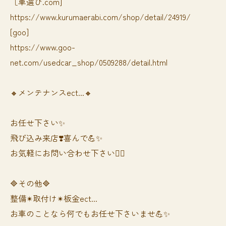
［車選び.com]
https://www.kurumaerabi.com/shop/detail/24919/
[goo]
https://www.goo-
net.com/usedcar_shop/0509288/detail.html
🔸メンテナンスect...🔸
お任せ下さい✨
飛び込み来店❣️喜んで💪✨
お気軽にお問い合わせ下さい🙆‍♀️
🔷その他🔷
整備✴︎取付け✴︎板金ect...
お車のことなら何でもお任せ下さいませ💪✨