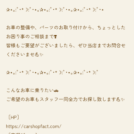
✰⋆｡:ﾟ･*☽:ﾟ･⋆｡✰⋆｡:ﾟ･*☽:ﾟ･⋆｡✰⋆｡:ﾟ･*☽:ﾟ･⋆
お車の整備や、パーツのお取り付けから、ちょっとした
お困り事のご相談まで❣️
皆様もご要望がございましたら、ぜひ当店までお問合せ
くださいませ💪✨
✰⋆｡:ﾟ･*☽:ﾟ･⋆｡✰⋆｡:ﾟ･*☽:ﾟ･⋆｡✰⋆｡:ﾟ･*☽:ﾟ
⁡⁡⁡こんなお車に乗りたい🚗
ご希望のお車もスタッフ一同全力でお探し致します💪✨
［HP］
https://carshopfact.com/