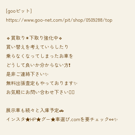
[gooピット]
https://www.goo-net.com/pit/shop/0509288/top
🔹買取り✴︎下取り強化中🔹
買い替えを考えていらしたり
乗らなくなってしまったお車を
どうして良いか分からない方❗️
是非ご連絡下さい✨
無料出張査定もやっております✨
お気軽にお問い合わせ下さい🙆‍♀️
展示車も続々と入庫予定🚗
インスタ★HP★グー★車選び.comを要チェック👀✨