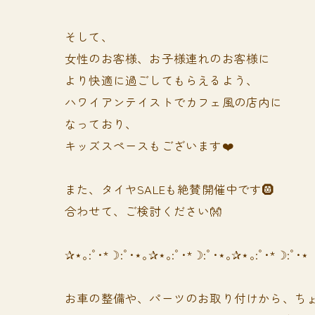
そして、
女性のお客様、お子様連れのお客様に
より快適に過ごしてもらえるよう、
ハワイアンテイストでカフェ風の店内に
なっており、
キッズスペースもございます❤️
また、タイヤSALEも絶賛開催中です🛞
合わせて、ご検討ください👐
✰⋆｡:ﾟ･*☽:ﾟ･⋆｡✰⋆｡:ﾟ･*☽:ﾟ･⋆｡✰⋆｡:ﾟ･*☽:ﾟ･⋆
お車の整備や、パーツのお取り付けから、ちょ