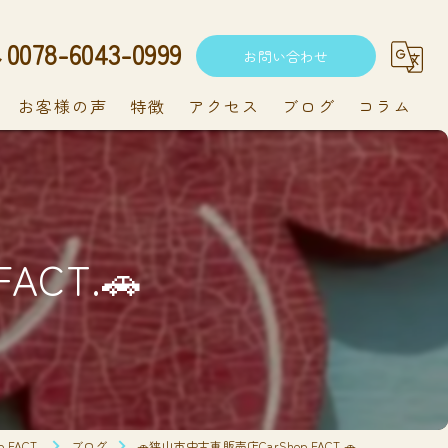
0078-6043-0999
お問い合わせ
お客様の声
特徴
アクセス
ブログ
コラム
中古車
軽自動車
ACT.🚗
新車
持ち込み
メンテナンス
FACT.
ブログ
🚗狭山市中古車販売店CarShop FACT.🚗