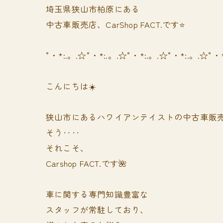
埼玉県狭山市柏原にある
中古車販売店、CarShop FACT.です⭐️
°・*:.。.☆°・*:.。.☆°・*:.。.☆°・*:.。.☆°・
こんにちは☀️
狭山市にあるハワイアンテイストの中古車販
そう‥‥
それこそ、
Carshop FACT.です🌺
車に関する専門知識豊富な
スタッフが常駐しており、