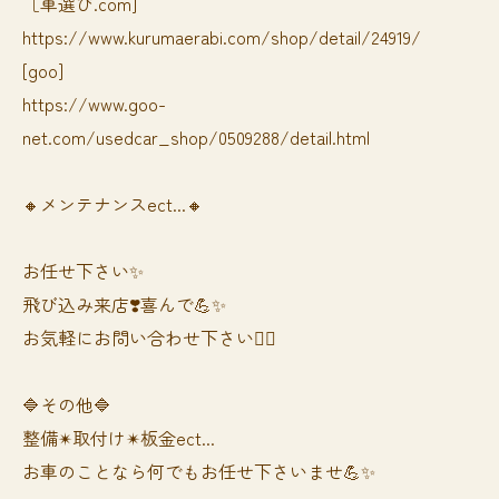
［車選び.com]
https://www.kurumaerabi.com/shop/detail/24919/
[goo]
https://www.goo-
net.com/usedcar_shop/0509288/detail.html
🔸メンテナンスect...🔸
お任せ下さい✨
飛び込み来店❣️喜んで💪✨
お気軽にお問い合わせ下さい🙆‍♀️
🔷その他🔷
整備✴︎取付け✴︎板金ect...
お車のことなら何でもお任せ下さいませ💪✨