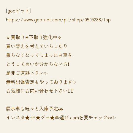
[gooピット]
https://www.goo-net.com/pit/shop/0509288/top
🔹買取り✴︎下取り強化中🔹
買い替えを考えていらしたり
乗らなくなってしまったお車を
どうして良いか分からない方❗️
是非ご連絡下さい✨
無料出張査定もやっております✨
お気軽にお問い合わせ下さい🙆‍♀️
展示車も続々と入庫予定🚗
インスタ★HP★グー★車選び.comを要チェック👀✨