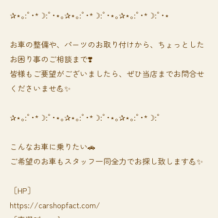
✰⋆｡:ﾟ･*☽:ﾟ･⋆｡✰⋆｡:ﾟ･*☽:ﾟ･⋆｡✰⋆｡:ﾟ･*☽:ﾟ･⋆
お車の整備や、パーツのお取り付けから、ちょっとした
お困り事のご相談まで❣️
皆様もご要望がございましたら、ぜひ当店までお問合せ
くださいませ💪✨
✰⋆｡:ﾟ･*☽:ﾟ･⋆｡✰⋆｡:ﾟ･*☽:ﾟ･⋆｡✰⋆｡:ﾟ･*☽:ﾟ
⁡⁡⁡こんなお車に乗りたい🚗
ご希望のお車もスタッフ一同全力でお探し致します💪✨
［HP］
https://carshopfact.com/