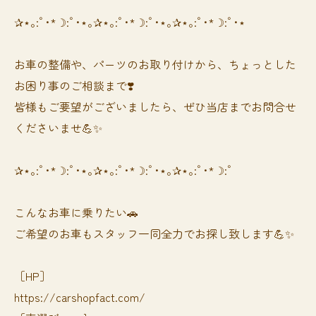
✰⋆｡:ﾟ･*☽:ﾟ･⋆｡✰⋆｡:ﾟ･*☽:ﾟ･⋆｡✰⋆｡:ﾟ･*☽:ﾟ･⋆
お車の整備や、パーツのお取り付けから、ちょっとした
お困り事のご相談まで❣️
皆様もご要望がございましたら、ぜひ当店までお問合せ
くださいませ💪✨
✰⋆｡:ﾟ･*☽:ﾟ･⋆｡✰⋆｡:ﾟ･*☽:ﾟ･⋆｡✰⋆｡:ﾟ･*☽:ﾟ
⁡⁡⁡こんなお車に乗りたい🚗
ご希望のお車もスタッフ一同全力でお探し致します💪✨
［HP］
https://carshopfact.com/