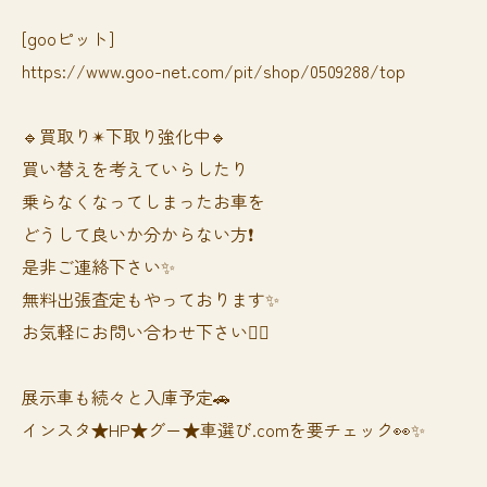
[gooピット]
https://www.goo-net.com/pit/shop/0509288/top
🔹買取り✴︎下取り強化中🔹
買い替えを考えていらしたり
乗らなくなってしまったお車を
どうして良いか分からない方❗️
是非ご連絡下さい✨
無料出張査定もやっております✨
お気軽にお問い合わせ下さい🙆‍♀️
展示車も続々と入庫予定🚗
インスタ★HP★グー★車選び.comを要チェック👀✨