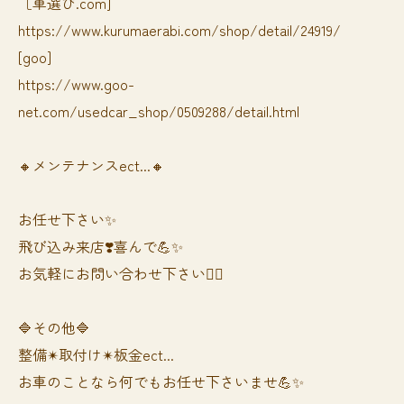
［車選び.com]
https://www.kurumaerabi.com/shop/detail/24919/
[goo]
https://www.goo-
net.com/usedcar_shop/0509288/detail.html
🔸メンテナンスect...🔸
お任せ下さい✨
飛び込み来店❣️喜んで💪✨
お気軽にお問い合わせ下さい🙆‍♀️
🔷その他🔷
整備✴︎取付け✴︎板金ect...
お車のことなら何でもお任せ下さいませ💪✨