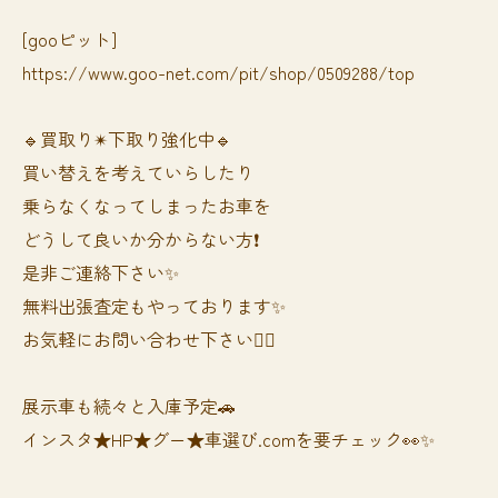
[gooピット]
https://www.goo-net.com/pit/shop/0509288/top
🔹買取り✴︎下取り強化中🔹
買い替えを考えていらしたり
乗らなくなってしまったお車を
どうして良いか分からない方❗️
是非ご連絡下さい✨
無料出張査定もやっております✨
お気軽にお問い合わせ下さい🙆‍♀️
展示車も続々と入庫予定🚗
インスタ★HP★グー★車選び.comを要チェック👀✨