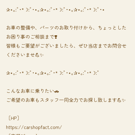
✰⋆｡:ﾟ･*☽:ﾟ･⋆｡✰⋆｡:ﾟ･*☽:ﾟ･⋆｡✰⋆｡:ﾟ･*☽:ﾟ･⋆
お車の整備や、パーツのお取り付けから、ちょっとした
お困り事のご相談まで❣️
皆様もご要望がございましたら、ぜひ当店までお問合せ
くださいませ💪✨
✰⋆｡:ﾟ･*☽:ﾟ･⋆｡✰⋆｡:ﾟ･*☽:ﾟ･⋆｡✰⋆｡:ﾟ･*☽:ﾟ
⁡⁡⁡こんなお車に乗りたい🚗
ご希望のお車もスタッフ一同全力でお探し致します💪✨
［HP］
https://carshopfact.com/