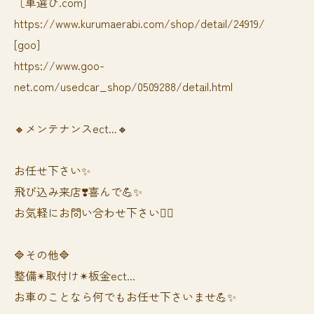
［車選び.com]
https://www.kurumaerabi.com/shop/detail/24919/
[goo]
https://www.goo-
net.com/usedcar_shop/0509288/detail.html
🔸メンテナンスect...🔸
お任せ下さい✨
飛び込み来店❣️喜んで💪✨
お気軽にお問い合わせ下さい🙆‍♀️
🔷その他🔷
整備✴︎取付け✴︎板金ect...
お車のことなら何でもお任せ下さいませ💪✨