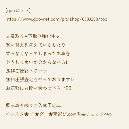
[gooピット]
https://www.goo-net.com/pit/shop/0509288/top
🔹買取り✴︎下取り強化中🔹
買い替えを考えていらしたり
乗らなくなってしまったお車を
どうして良いか分からない方❗️
是非ご連絡下さい✨
無料出張査定もやっております✨
お気軽にお問い合わせ下さい🙆‍♀️
展示車も続々と入庫予定🚗
インスタ★HP★グー★車選び.comを要チェック👀✨