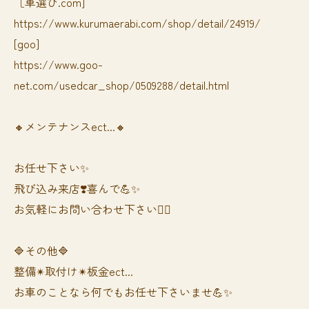
［車選び.com]
https://www.kurumaerabi.com/shop/detail/24919/
[goo]
https://www.goo-
net.com/usedcar_shop/0509288/detail.html
🔸メンテナンスect...🔸
お任せ下さい✨
飛び込み来店❣️喜んで💪✨
お気軽にお問い合わせ下さい🙆‍♀️
🔷その他🔷
整備✴︎取付け✴︎板金ect...
お車のことなら何でもお任せ下さいませ💪✨