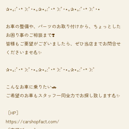
✰⋆｡:ﾟ･*☽:ﾟ･⋆｡✰⋆｡:ﾟ･*☽:ﾟ･⋆｡✰⋆｡:ﾟ･*☽:ﾟ･⋆
お車の整備や、パーツのお取り付けから、ちょっとした
お困り事のご相談まで❣️
皆様もご要望がございましたら、ぜひ当店までお問合せ
くださいませ💪✨
✰⋆｡:ﾟ･*☽:ﾟ･⋆｡✰⋆｡:ﾟ･*☽:ﾟ･⋆｡✰⋆｡:ﾟ･*☽:ﾟ
⁡⁡⁡こんなお車に乗りたい🚗
ご希望のお車もスタッフ一同全力でお探し致します💪✨
［HP］
https://carshopfact.com/