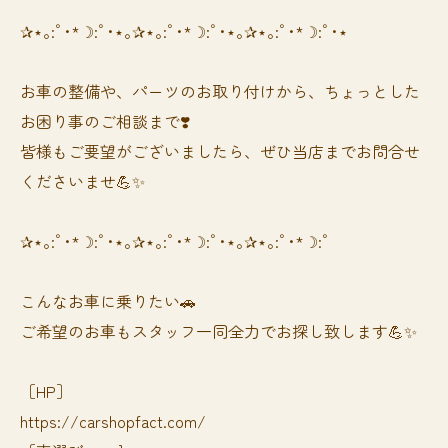
✰⋆｡:ﾟ･*☽:ﾟ･⋆｡✰⋆｡:ﾟ･*☽:ﾟ･⋆｡✰⋆｡:ﾟ･*☽:ﾟ･⋆
お車の整備や、パーツのお取り付けから、ちょっとした
お困り事のご相談まで❣️
皆様もご要望がございましたら、ぜひ当店までお問合せ
くださいませ💪✨
✰⋆｡:ﾟ･*☽:ﾟ･⋆｡✰⋆｡:ﾟ･*☽:ﾟ･⋆｡✰⋆｡:ﾟ･*☽:ﾟ
⁡⁡⁡こんなお車に乗りたい🚗
ご希望のお車もスタッフ一同全力でお探し致します💪✨
［HP］
https://carshopfact.com/