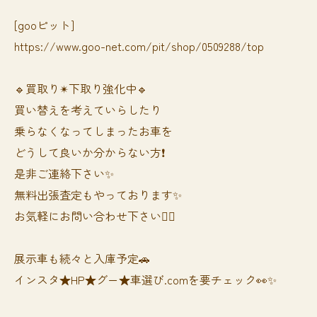
[gooピット]
https://www.goo-net.com/pit/shop/0509288/top
🔹買取り✴︎下取り強化中🔹
買い替えを考えていらしたり
乗らなくなってしまったお車を
どうして良いか分からない方❗️
是非ご連絡下さい✨
無料出張査定もやっております✨
お気軽にお問い合わせ下さい🙆‍♀️
展示車も続々と入庫予定🚗
インスタ★HP★グー★車選び.comを要チェック👀✨