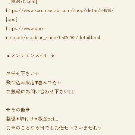
［車選び.com]
https://www.kurumaerabi.com/shop/detail/24919/
[goo]
https://www.goo-
net.com/usedcar_shop/0509288/detail.html
🔸メンテナンスect...🔸
お任せ下さい✨
飛び込み来店❣️喜んで💪✨
お気軽にお問い合わせ下さい🙆‍♀️
🔷その他🔷
整備✴︎取付け✴︎板金ect...
お車のことなら何でもお任せ下さいませ💪✨