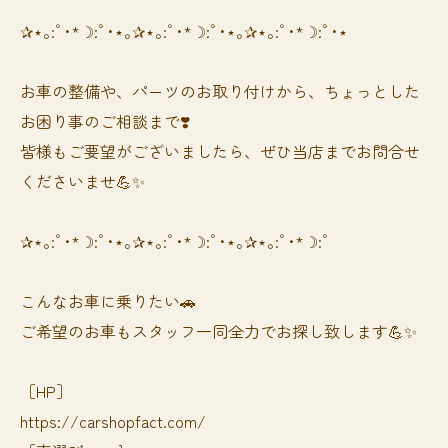
✰⋆｡:ﾟ･*☽:ﾟ･⋆｡✰⋆｡:ﾟ･*☽:ﾟ･⋆｡✰⋆｡:ﾟ･*☽:ﾟ･⋆
お車の整備や、パーツのお取り付けから、ちょっとした
お困り事のご相談まで❣️
皆様もご要望がございましたら、ぜひ当店までお問合せ
くださいませ💪✨
✰⋆｡:ﾟ･*☽:ﾟ･⋆｡✰⋆｡:ﾟ･*☽:ﾟ･⋆｡✰⋆｡:ﾟ･*☽:ﾟ
⁡⁡⁡こんなお車に乗りたい🚗
ご希望のお車もスタッフ一同全力でお探し致します💪✨
［HP］
https://carshopfact.com/