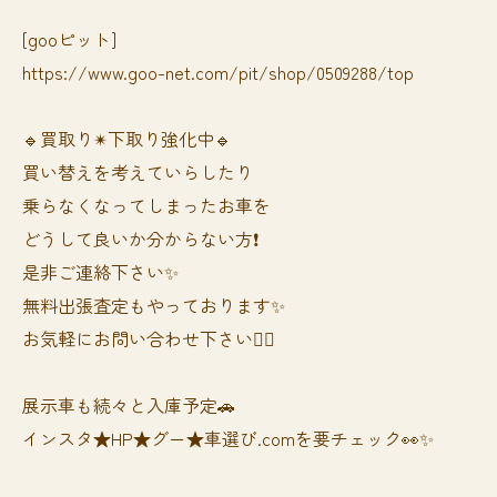
[gooピット]
https://www.goo-net.com/pit/shop/0509288/top
🔹買取り✴︎下取り強化中🔹
買い替えを考えていらしたり
乗らなくなってしまったお車を
どうして良いか分からない方❗️
是非ご連絡下さい✨
無料出張査定もやっております✨
お気軽にお問い合わせ下さい🙆‍♀️
展示車も続々と入庫予定🚗
インスタ★HP★グー★車選び.comを要チェック👀✨