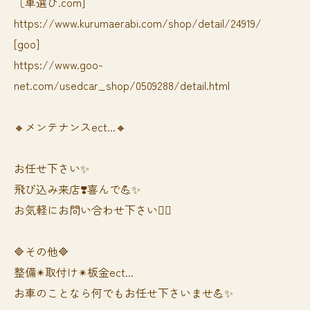
［車選び.com]
https://www.kurumaerabi.com/shop/detail/24919/
[goo]
https://www.goo-
net.com/usedcar_shop/0509288/detail.html
🔸メンテナンスect...🔸
お任せ下さい✨
飛び込み来店❣️喜んで💪✨
お気軽にお問い合わせ下さい🙆‍♀️
🔷その他🔷
整備✴︎取付け✴︎板金ect...
お車のことなら何でもお任せ下さいませ💪✨