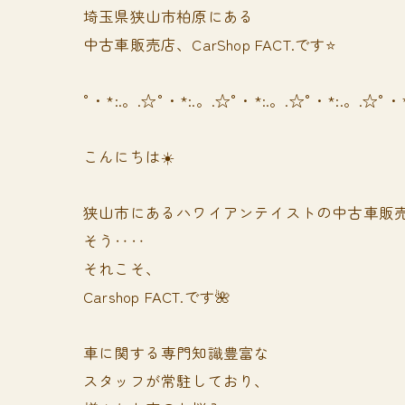
埼玉県狭山市柏原にある
中古車販売店、CarShop FACT.です⭐️
°・*:.。.☆°・*:.。.☆°・*:.。.☆°・*:.。.☆°・
こんにちは☀️
狭山市にあるハワイアンテイストの中古車販
そう‥‥
それこそ、
Carshop FACT.です🌺
車に関する専門知識豊富な
スタッフが常駐しており、