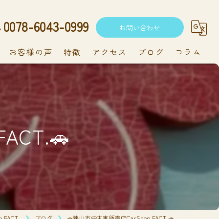
0078-6043-0999
お問い合わせ
お客様の声
特徴
アクセス
ブログ
コラム
中古車
軽自動車
ACT.🚗
新車
持ち込み
メンテナンス
FACT.
ブログ
🚗狭山市中古車販売店CarShop FACT.🚗