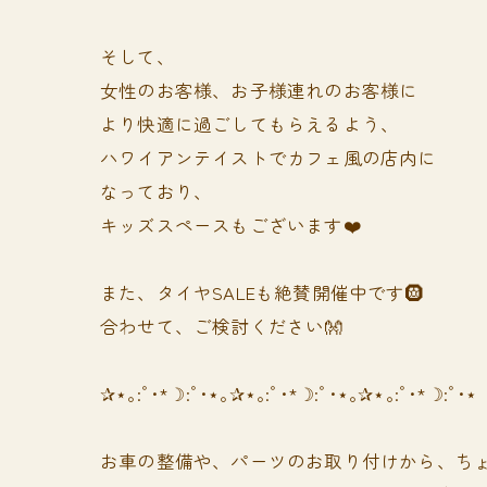
そして、
女性のお客様、お子様連れのお客様に
より快適に過ごしてもらえるよう、
ハワイアンテイストでカフェ風の店内に
なっており、
キッズスペースもございます❤️
また、タイヤSALEも絶賛開催中です🛞
合わせて、ご検討ください👐
✰⋆｡:ﾟ･*☽:ﾟ･⋆｡✰⋆｡:ﾟ･*☽:ﾟ･⋆｡✰⋆｡:ﾟ･*☽:ﾟ･⋆
お車の整備や、パーツのお取り付けから、ちょ