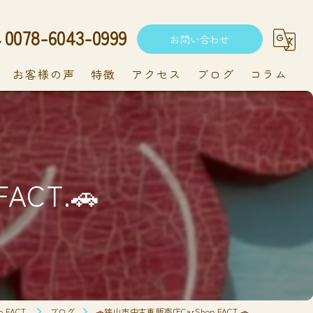
0078-6043-0999
お問い合わせ
お客様の声
特徴
アクセス
ブログ
コラム
中古車
軽自動車
ACT.🚗
新車
持ち込み
メンテナンス
FACT.
ブログ
🚗狭山市中古車販売店CarShop FACT.🚗