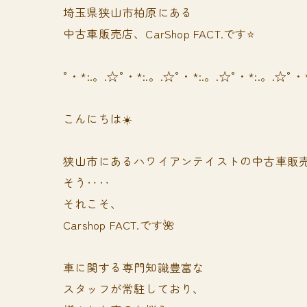
埼玉県狭山市柏原にある
中古車販売店、CarShop FACT.です⭐️
°・*:.。.☆°・*:.。.☆°・*:.。.☆°・*:.。.☆°・
こんにちは☀️
狭山市にあるハワイアンテイストの中古車販
そう‥‥
それこそ、
Carshop FACT.です🌺
車に関する専門知識豊富な
スタッフが常駐しており、