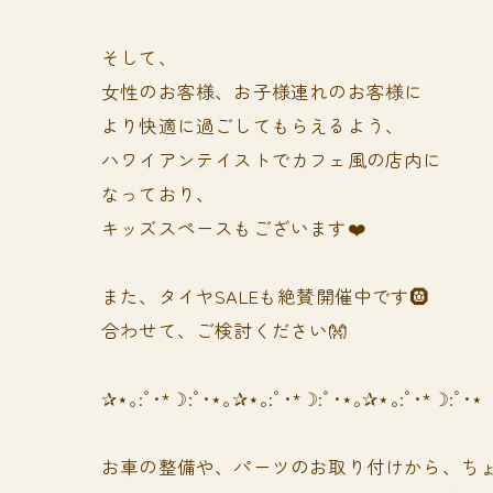
そして、
女性のお客様、お子様連れのお客様に
より快適に過ごしてもらえるよう、
ハワイアンテイストでカフェ風の店内に
なっており、
キッズスペースもございます❤️
また、タイヤSALEも絶賛開催中です🛞
合わせて、ご検討ください👐
✰⋆｡:ﾟ･*☽:ﾟ･⋆｡✰⋆｡:ﾟ･*☽:ﾟ･⋆｡✰⋆｡:ﾟ･*☽:ﾟ･⋆
お車の整備や、パーツのお取り付けから、ちょ