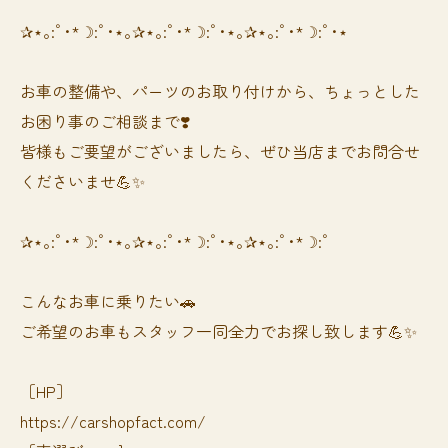
✰⋆｡:ﾟ･*☽:ﾟ･⋆｡✰⋆｡:ﾟ･*☽:ﾟ･⋆｡✰⋆｡:ﾟ･*☽:ﾟ･⋆
お車の整備や、パーツのお取り付けから、ちょっとした
お困り事のご相談まで❣️
皆様もご要望がございましたら、ぜひ当店までお問合せ
くださいませ💪✨
✰⋆｡:ﾟ･*☽:ﾟ･⋆｡✰⋆｡:ﾟ･*☽:ﾟ･⋆｡✰⋆｡:ﾟ･*☽:ﾟ
⁡⁡⁡こんなお車に乗りたい🚗
ご希望のお車もスタッフ一同全力でお探し致します💪✨
［HP］
https://carshopfact.com/