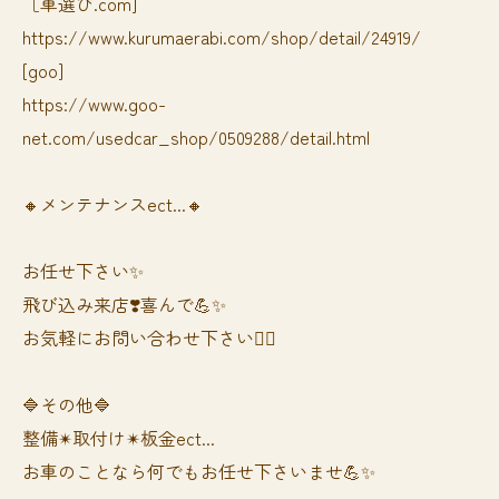
［車選び.com]
https://www.kurumaerabi.com/shop/detail/24919/
[goo]
https://www.goo-
net.com/usedcar_shop/0509288/detail.html
🔸メンテナンスect...🔸
お任せ下さい✨
飛び込み来店❣️喜んで💪✨
お気軽にお問い合わせ下さい🙆‍♀️
🔷その他🔷
整備✴︎取付け✴︎板金ect...
お車のことなら何でもお任せ下さいませ💪✨