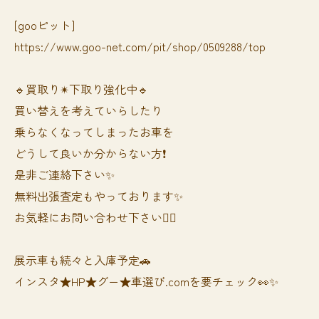
[gooピット]
https://www.goo-net.com/pit/shop/0509288/top
🔹買取り✴︎下取り強化中🔹
買い替えを考えていらしたり
乗らなくなってしまったお車を
どうして良いか分からない方❗️
是非ご連絡下さい✨
無料出張査定もやっております✨
お気軽にお問い合わせ下さい🙆‍♀️
展示車も続々と入庫予定🚗
インスタ★HP★グー★車選び.comを要チェック👀✨