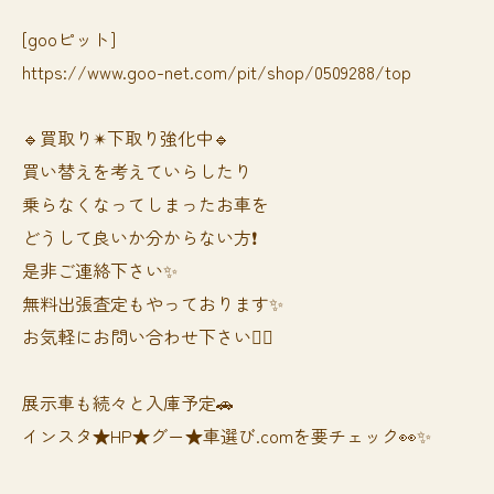
[gooピット]
https://www.goo-net.com/pit/shop/0509288/top
🔹買取り✴︎下取り強化中🔹
買い替えを考えていらしたり
乗らなくなってしまったお車を
どうして良いか分からない方❗️
是非ご連絡下さい✨
無料出張査定もやっております✨
お気軽にお問い合わせ下さい🙆‍♀️
展示車も続々と入庫予定🚗
インスタ★HP★グー★車選び.comを要チェック👀✨