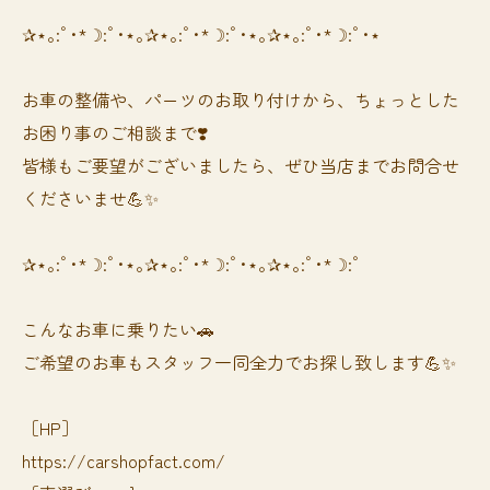
✰⋆｡:ﾟ･*☽:ﾟ･⋆｡✰⋆｡:ﾟ･*☽:ﾟ･⋆｡✰⋆｡:ﾟ･*☽:ﾟ･⋆
お車の整備や、パーツのお取り付けから、ちょっとした
お困り事のご相談まで❣️
皆様もご要望がございましたら、ぜひ当店までお問合せ
くださいませ💪✨
✰⋆｡:ﾟ･*☽:ﾟ･⋆｡✰⋆｡:ﾟ･*☽:ﾟ･⋆｡✰⋆｡:ﾟ･*☽:ﾟ
⁡⁡⁡こんなお車に乗りたい🚗
ご希望のお車もスタッフ一同全力でお探し致します💪✨
［HP］
https://carshopfact.com/