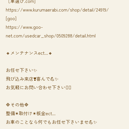
［車選び.com]
https://www.kurumaerabi.com/shop/detail/24919/
[goo]
https://www.goo-
net.com/usedcar_shop/0509288/detail.html
🔸メンテナンスect...🔸
お任せ下さい✨
飛び込み来店❣️喜んで💪✨
お気軽にお問い合わせ下さい🙆‍♀️
🔷その他🔷
整備✴︎取付け✴︎板金ect...
お車のことなら何でもお任せ下さいませ💪✨