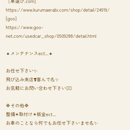
［車選び.com]
https://www.kurumaerabi.com/shop/detail/24919/
[goo]
https://www.goo-
net.com/usedcar_shop/0509288/detail.html
🔸メンテナンスect...🔸
お任せ下さい✨
飛び込み来店❣️喜んで💪✨
お気軽にお問い合わせ下さい🙆‍♀️
🔷その他🔷
整備✴︎取付け✴︎板金ect...
お車のことなら何でもお任せ下さいませ💪✨