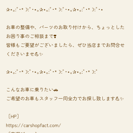
✰⋆｡:ﾟ･*☽:ﾟ･⋆｡✰⋆｡:ﾟ･*☽:ﾟ･⋆｡✰⋆｡:ﾟ･*☽:ﾟ･⋆
お車の整備や、パーツのお取り付けから、ちょっとした
お困り事のご相談まで❣️
皆様もご要望がございましたら、ぜひ当店までお問合せ
くださいませ💪✨
✰⋆｡:ﾟ･*☽:ﾟ･⋆｡✰⋆｡:ﾟ･*☽:ﾟ･⋆｡✰⋆｡:ﾟ･*☽:ﾟ
⁡⁡⁡こんなお車に乗りたい🚗
ご希望のお車もスタッフ一同全力でお探し致します💪✨
［HP］
https://carshopfact.com/