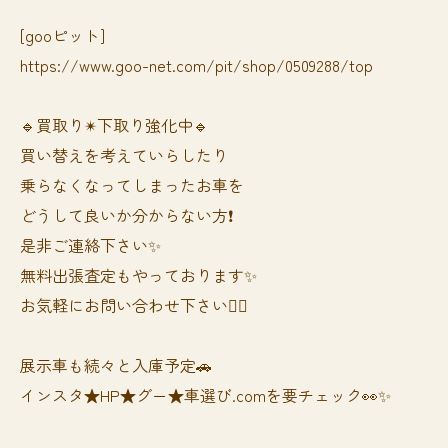
[gooピット]
https://www.goo-net.com/pit/shop/0509288/top
🔹買取り✴︎下取り強化中🔹
買い替えを考えていらしたり
乗らなくなってしまったお車を
どうして良いか分からない方❗️
是非ご連絡下さい✨
無料出張査定もやっております✨
お気軽にお問い合わせ下さい🙆‍♀️
展示車も続々と入庫予定🚗
インスタ★HP★グー★車選び.comを要チェック👀✨