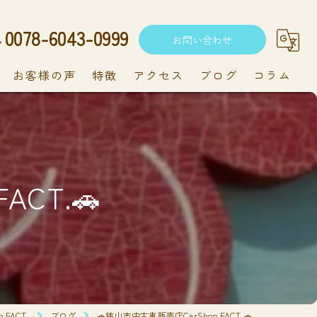
0078-6043-0999
お問い合わせ
お客様の声
特徴
アクセス
ブログ
コラム
中古車
軽自動車
ACT.🚗
新車
持ち込み
メンテナンス
FACT.
ブログ
🚗狭山市中古車販売店CarShop FACT.🚗