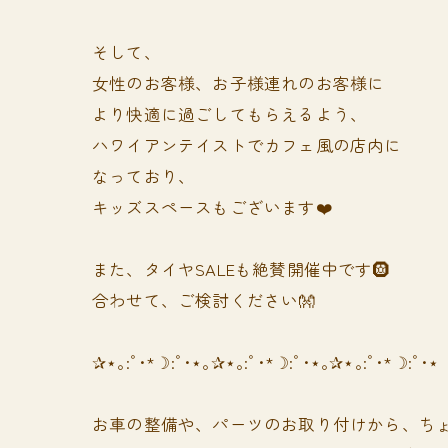
そして、
女性のお客様、お子様連れのお客様に
より快適に過ごしてもらえるよう、
ハワイアンテイストでカフェ風の店内に
なっており、
キッズスペースもございます❤️
また、タイヤSALEも絶賛開催中です🛞
合わせて、ご検討ください👐
✰⋆｡:ﾟ･*☽:ﾟ･⋆｡✰⋆｡:ﾟ･*☽:ﾟ･⋆｡✰⋆｡:ﾟ･*☽:ﾟ･⋆
お車の整備や、パーツのお取り付けから、ちょ