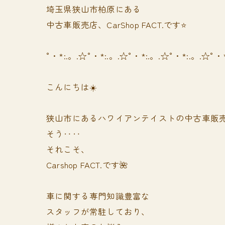
埼玉県狭山市柏原にある
中古車販売店、CarShop FACT.です⭐️
°・*:.。.☆°・*:.。.☆°・*:.。.☆°・*:.。.☆°・
こんにちは☀️
狭山市にあるハワイアンテイストの中古車販
そう‥‥
それこそ、
Carshop FACT.です🌺
車に関する専門知識豊富な
スタッフが常駐しており、