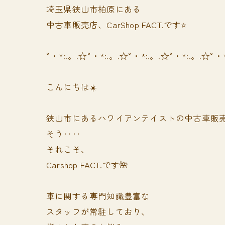
埼玉県狭山市柏原にある
中古車販売店、CarShop FACT.です⭐️
°・*:.。.☆°・*:.。.☆°・*:.。.☆°・*:.。.☆°・
こんにちは☀️
狭山市にあるハワイアンテイストの中古車販
そう‥‥
それこそ、
Carshop FACT.です🌺
車に関する専門知識豊富な
スタッフが常駐しており、