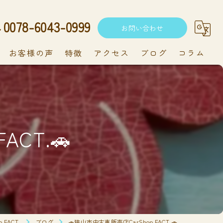
0078-6043-0999
お問い合わせ
お客様の声
特徴
アクセス
ブログ
コラム
中古車
軽自動車
ACT.🚗
新車
持ち込み
メンテナンス
FACT.
ブログ
🚗狭山市中古車販売店CarShop FACT.🚗