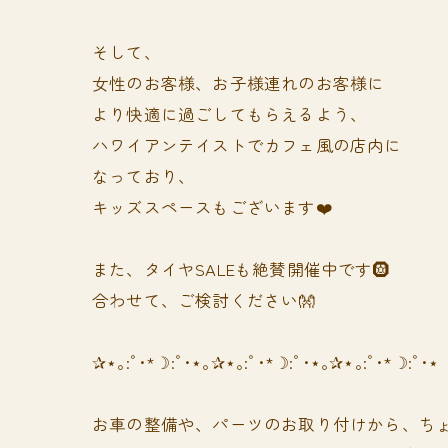
そして、
女性のお客様、お子様連れのお客様に
より快適に過ごしてもらえるよう、
ハワイアンテイストでカフェ風の店内に
なっており、
キッズスペースもございます❤️
また、タイヤSALEも絶賛開催中です🛞
合わせて、ご検討ください👐
✰⋆｡:ﾟ･*☽:ﾟ･⋆｡✰⋆｡:ﾟ･*☽:ﾟ･⋆｡✰⋆｡:ﾟ･*☽:ﾟ･⋆
お車の整備や、パーツのお取り付けから、ちょ