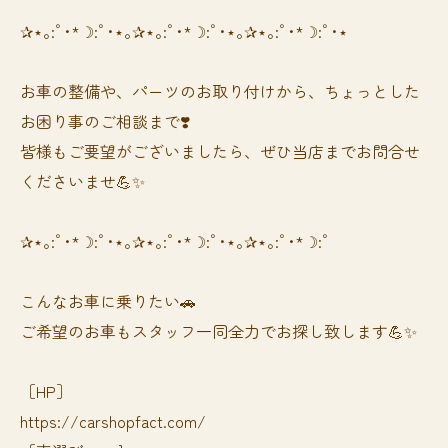
✰⋆｡:ﾟ･*☽:ﾟ･⋆｡✰⋆｡:ﾟ･*☽:ﾟ･⋆｡✰⋆｡:ﾟ･*☽:ﾟ･⋆
お車の整備や、パーツのお取り付けから、ちょっとした
お困り事のご相談まで❣️
皆様もご要望がございましたら、ぜひ当店までお問合せ
くださいませ💪✨
✰⋆｡:ﾟ･*☽:ﾟ･⋆｡✰⋆｡:ﾟ･*☽:ﾟ･⋆｡✰⋆｡:ﾟ･*☽:ﾟ
⁡⁡⁡こんなお車に乗りたい🚗
ご希望のお車もスタッフ一同全力でお探し致します💪✨
［HP］
https://carshopfact.com/