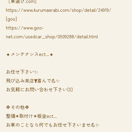
［車選び.com]
https://www.kurumaerabi.com/shop/detail/24919/
[goo]
https://www.goo-
net.com/usedcar_shop/0509288/detail.html
🔸メンテナンスect...🔸
お任せ下さい✨
飛び込み来店❣️喜んで💪✨
お気軽にお問い合わせ下さい🙆‍♀️
🔷その他🔷
整備✴︎取付け✴︎板金ect...
お車のことなら何でもお任せ下さいませ💪✨