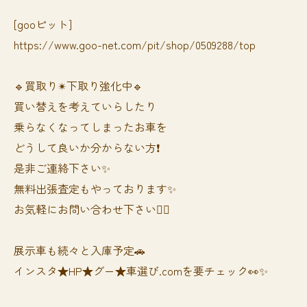
[gooピット]
https://www.goo-net.com/pit/shop/0509288/top
🔹買取り✴︎下取り強化中🔹
買い替えを考えていらしたり
乗らなくなってしまったお車を
どうして良いか分からない方❗️
是非ご連絡下さい✨
無料出張査定もやっております✨
お気軽にお問い合わせ下さい🙆‍♀️
展示車も続々と入庫予定🚗
インスタ★HP★グー★車選び.comを要チェック👀✨