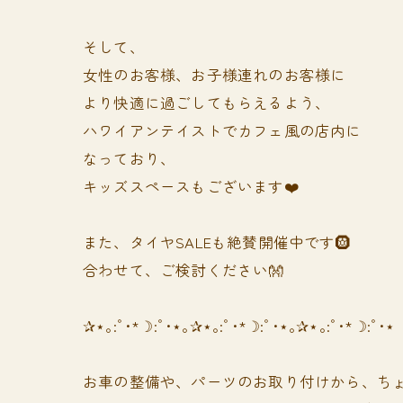
そして、
女性のお客様、お子様連れのお客様に
より快適に過ごしてもらえるよう、
ハワイアンテイストでカフェ風の店内に
なっており、
キッズスペースもございます❤️
また、タイヤSALEも絶賛開催中です🛞
合わせて、ご検討ください👐
✰⋆｡:ﾟ･*☽:ﾟ･⋆｡✰⋆｡:ﾟ･*☽:ﾟ･⋆｡✰⋆｡:ﾟ･*☽:ﾟ･⋆
お車の整備や、パーツのお取り付けから、ちょ