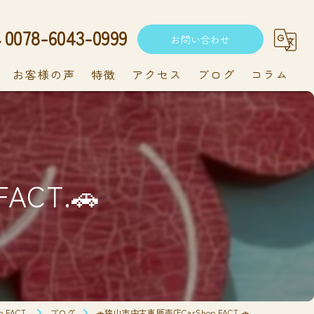
0078-6043-0999
お問い合わせ
お客様の声
特徴
アクセス
ブログ
コラム
中古車
軽自動車
ACT.🚗
新車
持ち込み
メンテナンス
FACT.
ブログ
🚗狭山市中古車販売店CarShop FACT.🚗