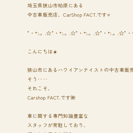
埼玉県狭山市柏原にある
中古車販売店、CarShop FACT.です⭐️
°・*:.。.☆°・*:.。.☆°・*:.。.☆°・*:.。.☆°・
こんにちは☀️
狭山市にあるハワイアンテイストの中古車販
そう‥‥
それこそ、
Carshop FACT.です🌺
車に関する専門知識豊富な
スタッフが常駐しており、