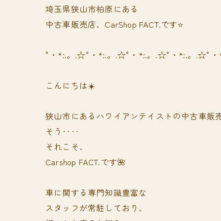
埼玉県狭山市柏原にある
中古車販売店、CarShop FACT.です⭐️
°・*:.。.☆°・*:.。.☆°・*:.。.☆°・*:.。.☆°・
こんにちは☀️
狭山市にあるハワイアンテイストの中古車販
そう‥‥
それこそ、
Carshop FACT.です🌺
車に関する専門知識豊富な
スタッフが常駐しており、