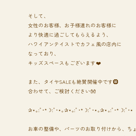
そして、
女性のお客様、お子様連れのお客様に
より快適に過ごしてもらえるよう、
ハワイアンテイストでカフェ風の店内に
なっており、
キッズスペースもございます❤️
また、タイヤSALEも絶賛開催中です🛞
合わせて、ご検討ください👐
✰⋆｡:ﾟ･*☽:ﾟ･⋆｡✰⋆｡:ﾟ･*☽:ﾟ･⋆｡✰⋆｡:ﾟ･*☽:ﾟ･⋆
お車の整備や、パーツのお取り付けから、ちょ