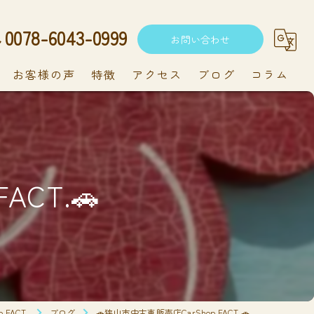
0078-6043-0999
お問い合わせ
お客様の声
特徴
アクセス
ブログ
コラム
中古車
軽自動車
ACT.🚗
新車
持ち込み
メンテナンス
FACT.
ブログ
🚗狭山市中古車販売店CarShop FACT.🚗