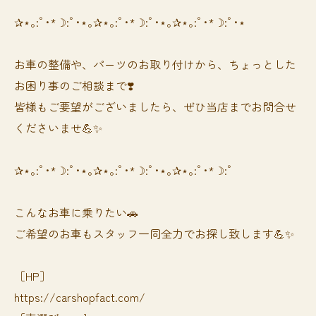
✰⋆｡:ﾟ･*☽:ﾟ･⋆｡✰⋆｡:ﾟ･*☽:ﾟ･⋆｡✰⋆｡:ﾟ･*☽:ﾟ･⋆
お車の整備や、パーツのお取り付けから、ちょっとした
お困り事のご相談まで❣️
皆様もご要望がございましたら、ぜひ当店までお問合せ
くださいませ💪✨
✰⋆｡:ﾟ･*☽:ﾟ･⋆｡✰⋆｡:ﾟ･*☽:ﾟ･⋆｡✰⋆｡:ﾟ･*☽:ﾟ
⁡⁡⁡こんなお車に乗りたい🚗
ご希望のお車もスタッフ一同全力でお探し致します💪✨
［HP］
https://carshopfact.com/