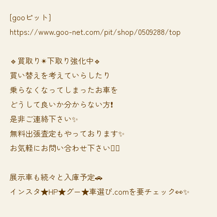
[gooピット]
https://www.goo-net.com/pit/shop/0509288/top
🔹買取り✴︎下取り強化中🔹
買い替えを考えていらしたり
乗らなくなってしまったお車を
どうして良いか分からない方❗️
是非ご連絡下さい✨
無料出張査定もやっております✨
お気軽にお問い合わせ下さい🙆‍♀️
展示車も続々と入庫予定🚗
インスタ★HP★グー★車選び.comを要チェック👀✨