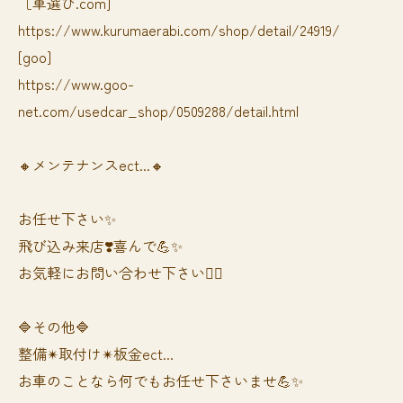
［車選び.com]
https://www.kurumaerabi.com/shop/detail/24919/
[goo]
https://www.goo-
net.com/usedcar_shop/0509288/detail.html
🔸メンテナンスect...🔸
お任せ下さい✨
飛び込み来店❣️喜んで💪✨
お気軽にお問い合わせ下さい🙆‍♀️
🔷その他🔷
整備✴︎取付け✴︎板金ect...
お車のことなら何でもお任せ下さいませ💪✨