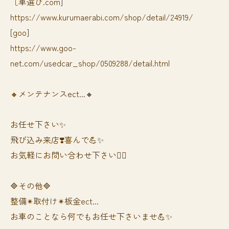
［車選び.com]
https://www.kurumaerabi.com/shop/detail/24919/
[goo]
https://www.goo-
net.com/usedcar_shop/0509288/detail.html
🔸メンテナンスect...🔸
お任せ下さい✨
飛び込み来店❣️喜んで💪✨
お気軽にお問い合わせ下さい🙆‍♀️
🔷その他🔷
整備✴︎取付け✴︎板金ect...
お車のことなら何でもお任せ下さいませ💪✨