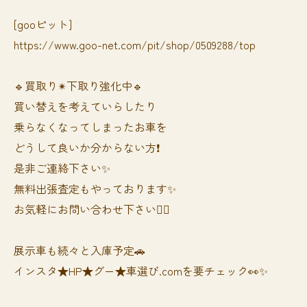
[gooピット]
https://www.goo-net.com/pit/shop/0509288/top
🔹買取り✴︎下取り強化中🔹
買い替えを考えていらしたり
乗らなくなってしまったお車を
どうして良いか分からない方❗️
是非ご連絡下さい✨
無料出張査定もやっております✨
お気軽にお問い合わせ下さい🙆‍♀️
展示車も続々と入庫予定🚗
インスタ★HP★グー★車選び.comを要チェック👀✨