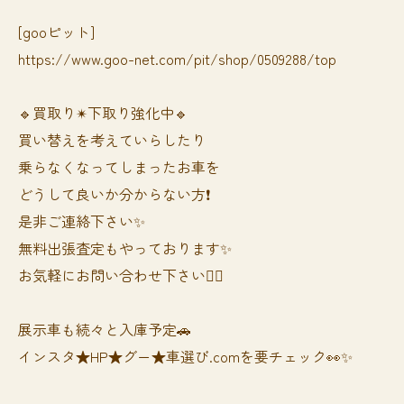
[gooピット]
https://www.goo-net.com/pit/shop/0509288/top
🔹買取り✴︎下取り強化中🔹
買い替えを考えていらしたり
乗らなくなってしまったお車を
どうして良いか分からない方❗️
是非ご連絡下さい✨
無料出張査定もやっております✨
お気軽にお問い合わせ下さい🙆‍♀️
展示車も続々と入庫予定🚗
インスタ★HP★グー★車選び.comを要チェック👀✨