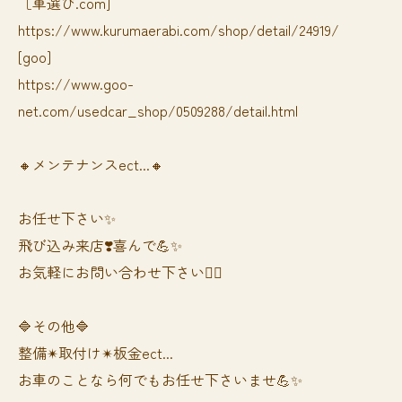
［車選び.com]
https://www.kurumaerabi.com/shop/detail/24919/
[goo]
https://www.goo-
net.com/usedcar_shop/0509288/detail.html
🔸メンテナンスect...🔸
お任せ下さい✨
飛び込み来店❣️喜んで💪✨
お気軽にお問い合わせ下さい🙆‍♀️
🔷その他🔷
整備✴︎取付け✴︎板金ect...
お車のことなら何でもお任せ下さいませ💪✨