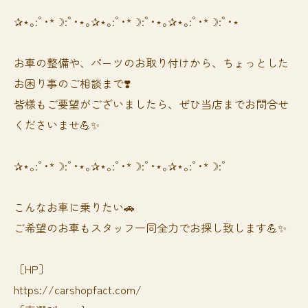
✰⋆｡:ﾟ･*☽:ﾟ･⋆｡✰⋆｡:ﾟ･*☽:ﾟ･⋆｡✰⋆｡:ﾟ･*☽:ﾟ･⋆
お車の整備や、パーツのお取り付けから、ちょっとした
お困り事のご相談まで❣️
皆様もご要望がございましたら、ぜひ当店までお問合せ
くださいませ💪✨
✰⋆｡:ﾟ･*☽:ﾟ･⋆｡✰⋆｡:ﾟ･*☽:ﾟ･⋆｡✰⋆｡:ﾟ･*☽:ﾟ
⁡⁡⁡こんなお車に乗りたい🚗
ご希望のお車もスタッフ一同全力でお探し致します💪✨
［HP］
https://carshopfact.com/