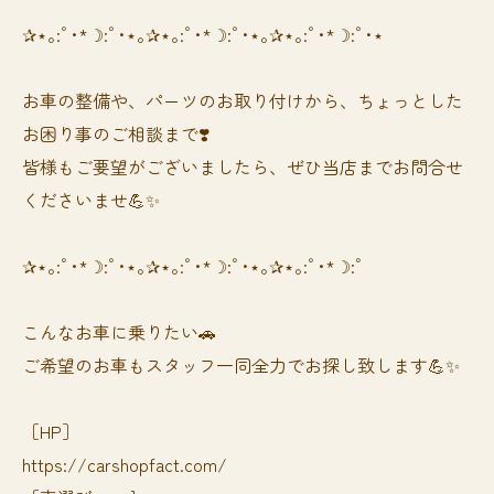
✰⋆｡:ﾟ･*☽:ﾟ･⋆｡✰⋆｡:ﾟ･*☽:ﾟ･⋆｡✰⋆｡:ﾟ･*☽:ﾟ･⋆
お車の整備や、パーツのお取り付けから、ちょっとした
お困り事のご相談まで❣️
皆様もご要望がございましたら、ぜひ当店までお問合せ
くださいませ💪✨
✰⋆｡:ﾟ･*☽:ﾟ･⋆｡✰⋆｡:ﾟ･*☽:ﾟ･⋆｡✰⋆｡:ﾟ･*☽:ﾟ
⁡⁡⁡こんなお車に乗りたい🚗
ご希望のお車もスタッフ一同全力でお探し致します💪✨
［HP］
https://carshopfact.com/