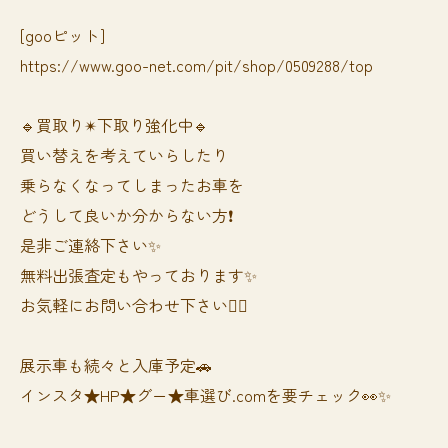
[gooピット]
https://www.goo-net.com/pit/shop/0509288/top
🔹買取り✴︎下取り強化中🔹
買い替えを考えていらしたり
乗らなくなってしまったお車を
どうして良いか分からない方❗️
是非ご連絡下さい✨
無料出張査定もやっております✨
お気軽にお問い合わせ下さい🙆‍♀️
展示車も続々と入庫予定🚗
インスタ★HP★グー★車選び.comを要チェック👀✨