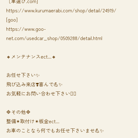
［車選び.com]
https://www.kurumaerabi.com/shop/detail/24919/
[goo]
https://www.goo-
net.com/usedcar_shop/0509288/detail.html
🔸メンテナンスect...🔸
お任せ下さい✨
飛び込み来店❣️喜んで💪✨
お気軽にお問い合わせ下さい🙆‍♀️
🔷その他🔷
整備✴︎取付け✴︎板金ect...
お車のことなら何でもお任せ下さいませ💪✨