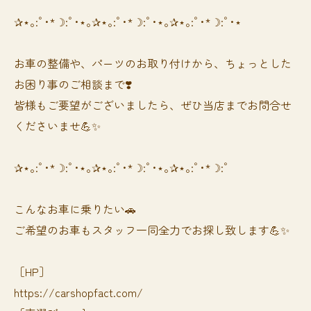
✰⋆｡:ﾟ･*☽:ﾟ･⋆｡✰⋆｡:ﾟ･*☽:ﾟ･⋆｡✰⋆｡:ﾟ･*☽:ﾟ･⋆
お車の整備や、パーツのお取り付けから、ちょっとした
お困り事のご相談まで❣️
皆様もご要望がございましたら、ぜひ当店までお問合せ
くださいませ💪✨
✰⋆｡:ﾟ･*☽:ﾟ･⋆｡✰⋆｡:ﾟ･*☽:ﾟ･⋆｡✰⋆｡:ﾟ･*☽:ﾟ
⁡⁡⁡こんなお車に乗りたい🚗
ご希望のお車もスタッフ一同全力でお探し致します💪✨
［HP］
https://carshopfact.com/