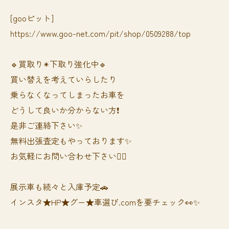
[gooピット]
https://www.goo-net.com/pit/shop/0509288/top
🔹買取り✴︎下取り強化中🔹
買い替えを考えていらしたり
乗らなくなってしまったお車を
どうして良いか分からない方❗️
是非ご連絡下さい✨
無料出張査定もやっております✨
お気軽にお問い合わせ下さい🙆‍♀️
展示車も続々と入庫予定🚗
インスタ★HP★グー★車選び.comを要チェック👀✨