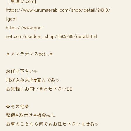
［車選び.com]
https://www.kurumaerabi.com/shop/detail/24919/
[goo]
https://www.goo-
net.com/usedcar_shop/0509288/detail.html
🔸メンテナンスect...🔸
お任せ下さい✨
飛び込み来店❣️喜んで💪✨
お気軽にお問い合わせ下さい🙆‍♀️
🔷その他🔷
整備✴︎取付け✴︎板金ect...
お車のことなら何でもお任せ下さいませ💪✨