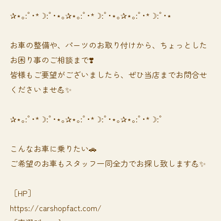
✰⋆｡:ﾟ･*☽:ﾟ･⋆｡✰⋆｡:ﾟ･*☽:ﾟ･⋆｡✰⋆｡:ﾟ･*☽:ﾟ･⋆
お車の整備や、パーツのお取り付けから、ちょっとした
お困り事のご相談まで❣️
皆様もご要望がございましたら、ぜひ当店までお問合せ
くださいませ💪✨
✰⋆｡:ﾟ･*☽:ﾟ･⋆｡✰⋆｡:ﾟ･*☽:ﾟ･⋆｡✰⋆｡:ﾟ･*☽:ﾟ
⁡⁡⁡こんなお車に乗りたい🚗
ご希望のお車もスタッフ一同全力でお探し致します💪✨
［HP］
https://carshopfact.com/