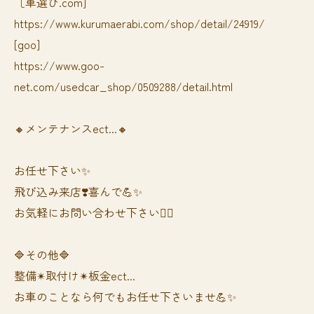
［車選び.com]
https://www.kurumaerabi.com/shop/detail/24919/
[goo]
https://www.goo-
net.com/usedcar_shop/0509288/detail.html
🔸メンテナンスect...🔸
お任せ下さい✨
飛び込み来店❣️喜んで💪✨
お気軽にお問い合わせ下さい🙆‍♀️
🔷その他🔷
整備✴︎取付け✴︎板金ect...
お車のことなら何でもお任せ下さいませ💪✨