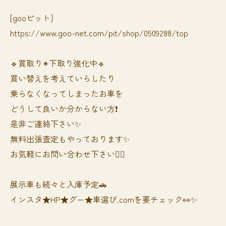
[gooピット]
https://www.goo-net.com/pit/shop/0509288/top
🔹買取り✴︎下取り強化中🔹
買い替えを考えていらしたり
乗らなくなってしまったお車を
どうして良いか分からない方❗️
是非ご連絡下さい✨
無料出張査定もやっております✨
お気軽にお問い合わせ下さい🙆‍♀️
展示車も続々と入庫予定🚗
インスタ★HP★グー★車選び.comを要チェック👀✨