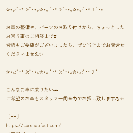
✰⋆｡:ﾟ･*☽:ﾟ･⋆｡✰⋆｡:ﾟ･*☽:ﾟ･⋆｡✰⋆｡:ﾟ･*☽:ﾟ･⋆
お車の整備や、パーツのお取り付けから、ちょっとした
お困り事のご相談まで❣️
皆様もご要望がございましたら、ぜひ当店までお問合せ
くださいませ💪✨
✰⋆｡:ﾟ･*☽:ﾟ･⋆｡✰⋆｡:ﾟ･*☽:ﾟ･⋆｡✰⋆｡:ﾟ･*☽:ﾟ
⁡⁡⁡こんなお車に乗りたい🚗
ご希望のお車もスタッフ一同全力でお探し致します💪✨
［HP］
https://carshopfact.com/