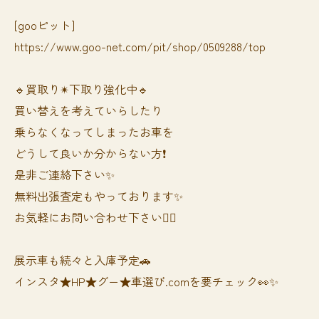
[gooピット]
https://www.goo-net.com/pit/shop/0509288/top
🔹買取り✴︎下取り強化中🔹
買い替えを考えていらしたり
乗らなくなってしまったお車を
どうして良いか分からない方❗️
是非ご連絡下さい✨
無料出張査定もやっております✨
お気軽にお問い合わせ下さい🙆‍♀️
展示車も続々と入庫予定🚗
インスタ★HP★グー★車選び.comを要チェック👀✨