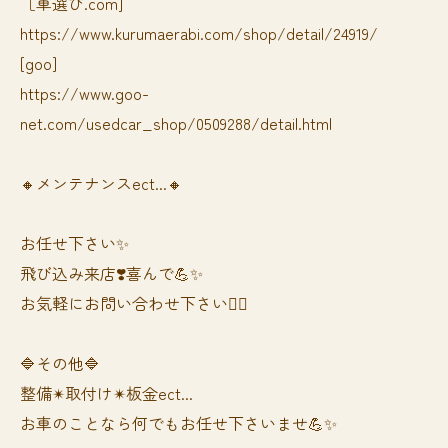
［車選び.com]
https://www.kurumaerabi.com/shop/detail/24919/
[goo]
https://www.goo-
net.com/usedcar_shop/0509288/detail.html
🔸メンテナンスect...🔸
お任せ下さい✨
飛び込み来店❣️喜んで💪✨
お気軽にお問い合わせ下さい🙆‍♀️
🔷その他🔷
整備✴︎取付け✴︎板金ect...
お車のことなら何でもお任せ下さいませ💪✨