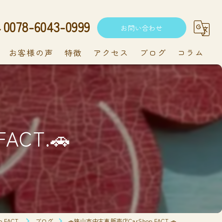
0078-6043-0999
お問い合わせ
お客様の声
特徴
アクセス
ブログ
コラム
中古車
軽自動車
ACT.🚗
新車
持ち込み
メンテナンス
FACT.
ブログ
🚗狭山市中古車販売店CarShop FACT.🚗