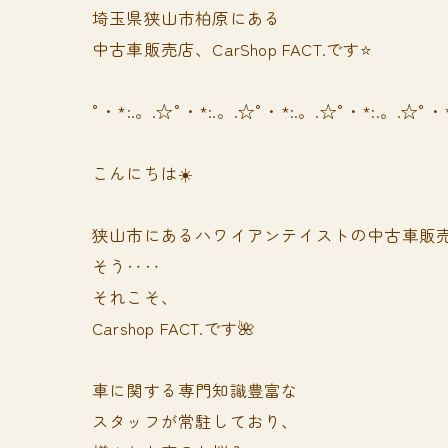
埼玉県狭山市柏原にある
中古車販売店、CarShop FACT.です⭐️
°・*:.。.☆°・*:.。.☆°・*:.。.☆°・*:.。.☆°・
こんにちは☀️
狭山市にあるハワイアンテイストの中古車販
そう‥‥
それこそ、
Carshop FACT.です🌺
車に関する専門知識豊富な
スタッフが常駐しており、