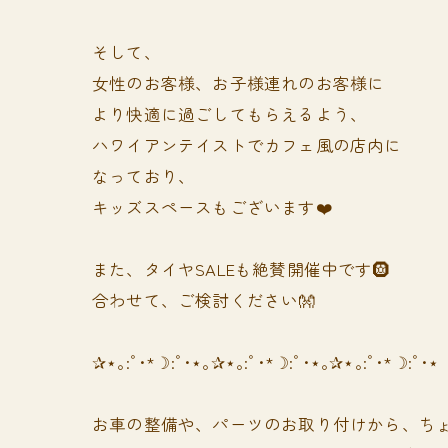
そして、
女性のお客様、お子様連れのお客様に
より快適に過ごしてもらえるよう、
ハワイアンテイストでカフェ風の店内に
なっており、
キッズスペースもございます❤️
また、タイヤSALEも絶賛開催中です🛞
合わせて、ご検討ください👐
✰⋆｡:ﾟ･*☽:ﾟ･⋆｡✰⋆｡:ﾟ･*☽:ﾟ･⋆｡✰⋆｡:ﾟ･*☽:ﾟ･⋆
お車の整備や、パーツのお取り付けから、ちょ