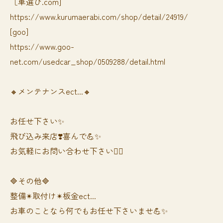
［車選び.com]
https://www.kurumaerabi.com/shop/detail/24919/
[goo]
https://www.goo-
net.com/usedcar_shop/0509288/detail.html
🔸メンテナンスect...🔸
お任せ下さい✨
飛び込み来店❣️喜んで💪✨
お気軽にお問い合わせ下さい🙆‍♀️
🔷その他🔷
整備✴︎取付け✴︎板金ect...
お車のことなら何でもお任せ下さいませ💪✨