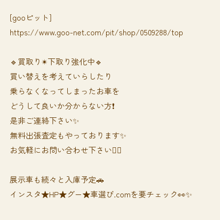
[gooピット]
https://www.goo-net.com/pit/shop/0509288/top
🔹買取り✴︎下取り強化中🔹
買い替えを考えていらしたり
乗らなくなってしまったお車を
どうして良いか分からない方❗️
是非ご連絡下さい✨
無料出張査定もやっております✨
お気軽にお問い合わせ下さい🙆‍♀️
展示車も続々と入庫予定🚗
インスタ★HP★グー★車選び.comを要チェック👀✨