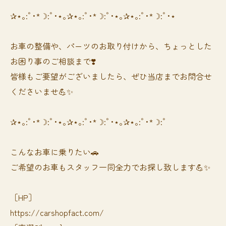
✰⋆｡:ﾟ･*☽:ﾟ･⋆｡✰⋆｡:ﾟ･*☽:ﾟ･⋆｡✰⋆｡:ﾟ･*☽:ﾟ･⋆
お車の整備や、パーツのお取り付けから、ちょっとした
お困り事のご相談まで❣️
皆様もご要望がございましたら、ぜひ当店までお問合せ
くださいませ💪✨
✰⋆｡:ﾟ･*☽:ﾟ･⋆｡✰⋆｡:ﾟ･*☽:ﾟ･⋆｡✰⋆｡:ﾟ･*☽:ﾟ
⁡⁡⁡こんなお車に乗りたい🚗
ご希望のお車もスタッフ一同全力でお探し致します💪✨
［HP］
https://carshopfact.com/