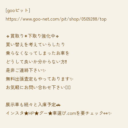
[gooピット]
https://www.goo-net.com/pit/shop/0509288/top
🔹買取り✴︎下取り強化中🔹
買い替えを考えていらしたり
乗らなくなってしまったお車を
どうして良いか分からない方❗️
是非ご連絡下さい✨
無料出張査定もやっております✨
お気軽にお問い合わせ下さい🙆‍♀️
展示車も続々と入庫予定🚗
インスタ★HP★グー★車選び.comを要チェック👀✨