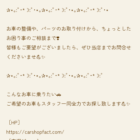
✰⋆｡:ﾟ･*☽:ﾟ･⋆｡✰⋆｡:ﾟ･*☽:ﾟ･⋆｡✰⋆｡:ﾟ･*☽:ﾟ･⋆
お車の整備や、パーツのお取り付けから、ちょっとした
お困り事のご相談まで❣️
皆様もご要望がございましたら、ぜひ当店までお問合せ
くださいませ💪✨
✰⋆｡:ﾟ･*☽:ﾟ･⋆｡✰⋆｡:ﾟ･*☽:ﾟ･⋆｡✰⋆｡:ﾟ･*☽:ﾟ
⁡⁡⁡こんなお車に乗りたい🚗
ご希望のお車もスタッフ一同全力でお探し致します💪✨
［HP］
https://carshopfact.com/