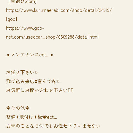
［車選び.com]
https://www.kurumaerabi.com/shop/detail/24919/
[goo]
https://www.goo-
net.com/usedcar_shop/0509288/detail.html
🔸メンテナンスect...🔸
お任せ下さい✨
飛び込み来店❣️喜んで💪✨
お気軽にお問い合わせ下さい🙆‍♀️
🔷その他🔷
整備✴︎取付け✴︎板金ect...
お車のことなら何でもお任せ下さいませ💪✨