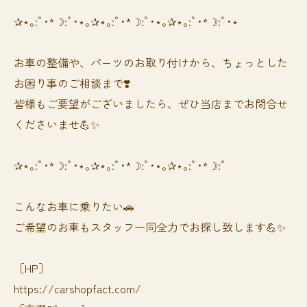
✰⋆｡:ﾟ･*☽:ﾟ･⋆｡✰⋆｡:ﾟ･*☽:ﾟ･⋆｡✰⋆｡:ﾟ･*☽:ﾟ･⋆
お車の整備や、パーツのお取り付けから、ちょっとした
お困り事のご相談まで❣️
皆様もご要望がございましたら、ぜひ当店までお問合せ
くださいませ💪✨
✰⋆｡:ﾟ･*☽:ﾟ･⋆｡✰⋆｡:ﾟ･*☽:ﾟ･⋆｡✰⋆｡:ﾟ･*☽:ﾟ
⁡⁡⁡こんなお車に乗りたい🚗
ご希望のお車もスタッフ一同全力でお探し致します💪✨
［HP］
https://carshopfact.com/