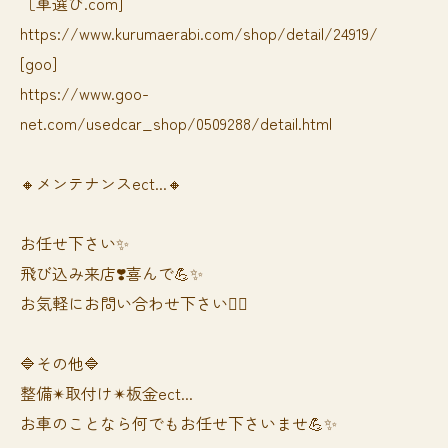
［車選び.com]
https://www.kurumaerabi.com/shop/detail/24919/
[goo]
https://www.goo-
net.com/usedcar_shop/0509288/detail.html
🔸メンテナンスect...🔸
お任せ下さい✨
飛び込み来店❣️喜んで💪✨
お気軽にお問い合わせ下さい🙆‍♀️
🔷その他🔷
整備✴︎取付け✴︎板金ect...
お車のことなら何でもお任せ下さいませ💪✨