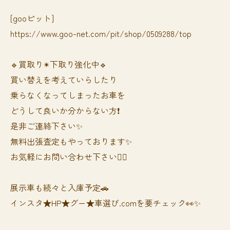
[gooピット]
https://www.goo-net.com/pit/shop/0509288/top
🔹買取り✴︎下取り強化中🔹
買い替えを考えていらしたり
乗らなくなってしまったお車を
どうして良いか分からない方❗️
是非ご連絡下さい✨
無料出張査定もやっております✨
お気軽にお問い合わせ下さい🙆‍♀️
展示車も続々と入庫予定🚗
インスタ★HP★グー★車選び.comを要チェック👀✨