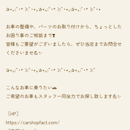
✰⋆｡:ﾟ･*☽:ﾟ･⋆｡✰⋆｡:ﾟ･*☽:ﾟ･⋆｡✰⋆｡:ﾟ･*☽:ﾟ･⋆
お車の整備や、パーツのお取り付けから、ちょっとした
お困り事のご相談まで❣️
皆様もご要望がございましたら、ぜひ当店までお問合せ
くださいませ💪✨
✰⋆｡:ﾟ･*☽:ﾟ･⋆｡✰⋆｡:ﾟ･*☽:ﾟ･⋆｡✰⋆｡:ﾟ･*☽:ﾟ
⁡⁡⁡こんなお車に乗りたい🚗
ご希望のお車もスタッフ一同全力でお探し致します💪✨
［HP］
https://carshopfact.com/