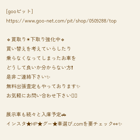
[gooピット]
https://www.goo-net.com/pit/shop/0509288/top
🔹買取り✴︎下取り強化中🔹
買い替えを考えていらしたり
乗らなくなってしまったお車を
どうして良いか分からない方❗️
是非ご連絡下さい✨
無料出張査定もやっております✨
お気軽にお問い合わせ下さい🙆‍♀️
展示車も続々と入庫予定🚗
インスタ★HP★グー★車選び.comを要チェック👀✨