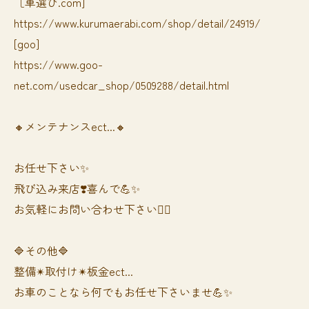
［車選び.com]
https://www.kurumaerabi.com/shop/detail/24919/
[goo]
https://www.goo-
net.com/usedcar_shop/0509288/detail.html
🔸メンテナンスect...🔸
お任せ下さい✨
飛び込み来店❣️喜んで💪✨
お気軽にお問い合わせ下さい🙆‍♀️
🔷その他🔷
整備✴︎取付け✴︎板金ect...
お車のことなら何でもお任せ下さいませ💪✨