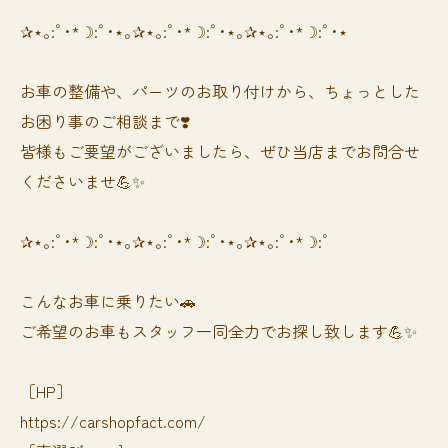
✰⋆｡:ﾟ･*☽:ﾟ･⋆｡✰⋆｡:ﾟ･*☽:ﾟ･⋆｡✰⋆｡:ﾟ･*☽:ﾟ･⋆
お車の整備や、パーツのお取り付けから、ちょっとした
お困り事のご相談まで❣️
皆様もご要望がございましたら、ぜひ当店までお問合せ
くださいませ💪✨
✰⋆｡:ﾟ･*☽:ﾟ･⋆｡✰⋆｡:ﾟ･*☽:ﾟ･⋆｡✰⋆｡:ﾟ･*☽:ﾟ
⁡⁡⁡こんなお車に乗りたい🚗
ご希望のお車もスタッフ一同全力でお探し致します💪✨
［HP］
https://carshopfact.com/