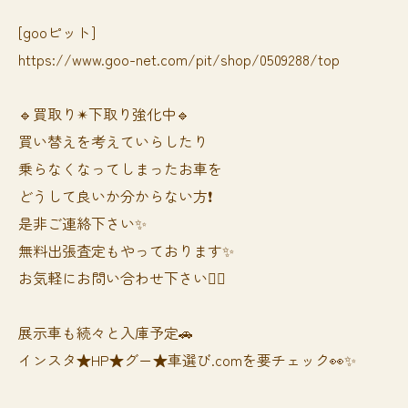
[gooピット]
https://www.goo-net.com/pit/shop/0509288/top
🔹買取り✴︎下取り強化中🔹
買い替えを考えていらしたり
乗らなくなってしまったお車を
どうして良いか分からない方❗️
是非ご連絡下さい✨
無料出張査定もやっております✨
お気軽にお問い合わせ下さい🙆‍♀️
展示車も続々と入庫予定🚗
インスタ★HP★グー★車選び.comを要チェック👀✨