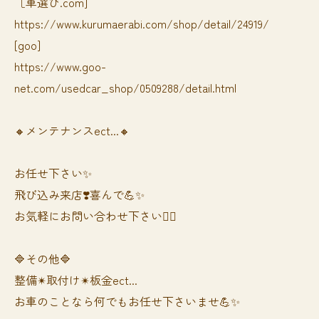
［車選び.com]
https://www.kurumaerabi.com/shop/detail/24919/
[goo]
https://www.goo-
net.com/usedcar_shop/0509288/detail.html
🔸メンテナンスect...🔸
お任せ下さい✨
飛び込み来店❣️喜んで💪✨
お気軽にお問い合わせ下さい🙆‍♀️
🔷その他🔷
整備✴︎取付け✴︎板金ect...
お車のことなら何でもお任せ下さいませ💪✨