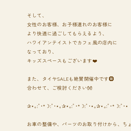
そして、
女性のお客様、お子様連れのお客様に
より快適に過ごしてもらえるよう、
ハワイアンテイストでカフェ風の店内に
なっており、
キッズスペースもございます❤️
また、タイヤSALEも絶賛開催中です🛞
合わせて、ご検討ください👐
✰⋆｡:ﾟ･*☽:ﾟ･⋆｡✰⋆｡:ﾟ･*☽:ﾟ･⋆｡✰⋆｡:ﾟ･*☽:ﾟ･⋆
お車の整備や、パーツのお取り付けから、ちょ