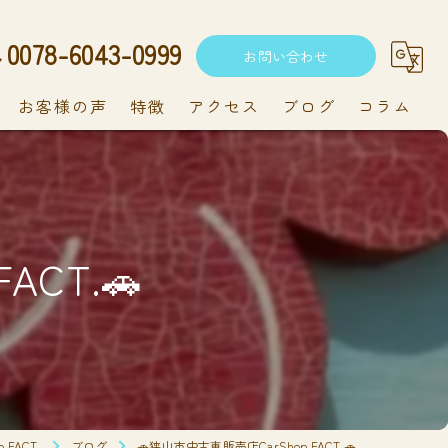
0078-6043-0999
お問い合わせ
お客様の声
特徴
アクセス
ブログ
コラム
中古車
軽自動車
ACT.🚗
新車
持ち込み
メンテナンス
FACT.
ブログ
🚗狭山市中古車販売店CarShop FACT.🚗