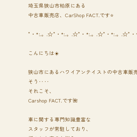
埼玉県狭山市柏原にある
中古車販売店、CarShop FACT.です⭐️
°・*:.。.☆°・*:.。.☆°・*:.。.☆°・*:.。.☆°・
こんにちは☀️
狭山市にあるハワイアンテイストの中古車販
そう‥‥
それこそ、
Carshop FACT.です🌺
車に関する専門知識豊富な
スタッフが常駐しており、