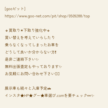
[gooピット]
https://www.goo-net.com/pit/shop/0509288/top
🔹買取り✴︎下取り強化中🔹
買い替えを考えていらしたり
乗らなくなってしまったお車を
どうして良いか分からない方❗️
是非ご連絡下さい✨
無料出張査定もやっております✨
お気軽にお問い合わせ下さい🙆‍♀️
展示車も続々と入庫予定🚗
インスタ★HP★グー★車選び.comを要チェック👀✨