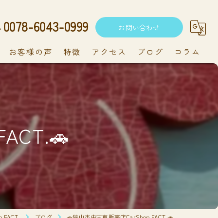
0078-6043-0999
お問い合わせ
お客様の声
特徴
アクセス
ブログ
コラム
中古車
軽自動車
ACT.🚗
新車
持ち込み
メンテナンス
FACT.
ブログ
🚗狭山市中古車販売店CarShop FACT.🚗