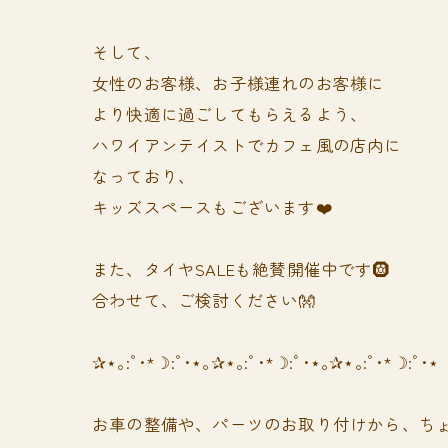
そして、
女性のお客様、お子様連れのお客様に
より快適に過ごしてもらえるよう、
ハワイアンテイストでカフェ風の店内に
なっており、
キッズスペースもございます❤️
また、タイヤSALEも絶賛開催中です🛞
合わせて、ご検討ください👐
✰⋆｡:ﾟ･*☽:ﾟ･⋆｡✰⋆｡:ﾟ･*☽:ﾟ･⋆｡✰⋆｡:ﾟ･*☽:ﾟ･⋆
お車の整備や、パーツのお取り付けから、ちょ