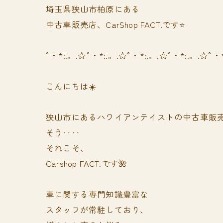
埼玉県狭山市柏原にある
中古車販売店、CarShop FACT.です⭐️
°・*:.。.☆°・*:.。.☆°・*:.。.☆°・*:.。.☆°・
こんにちは☀️
狭山市にあるハワイアンテイストの中古車販
そう‥‥
それこそ、
Carshop FACT.です🌺
車に関する専門知識豊富な
スタッフが常駐しており、