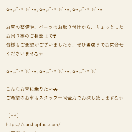
✰⋆｡:ﾟ･*☽:ﾟ･⋆｡✰⋆｡:ﾟ･*☽:ﾟ･⋆｡✰⋆｡:ﾟ･*☽:ﾟ･⋆
お車の整備や、パーツのお取り付けから、ちょっとした
お困り事のご相談まで❣️
皆様もご要望がございましたら、ぜひ当店までお問合せ
くださいませ💪✨
✰⋆｡:ﾟ･*☽:ﾟ･⋆｡✰⋆｡:ﾟ･*☽:ﾟ･⋆｡✰⋆｡:ﾟ･*☽:ﾟ
⁡⁡⁡こんなお車に乗りたい🚗
ご希望のお車もスタッフ一同全力でお探し致します💪✨
［HP］
https://carshopfact.com/