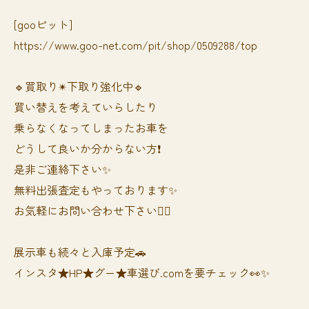
[gooピット]
https://www.goo-net.com/pit/shop/0509288/top
🔹買取り✴︎下取り強化中🔹
買い替えを考えていらしたり
乗らなくなってしまったお車を
どうして良いか分からない方❗️
是非ご連絡下さい✨
無料出張査定もやっております✨
お気軽にお問い合わせ下さい🙆‍♀️
展示車も続々と入庫予定🚗
インスタ★HP★グー★車選び.comを要チェック👀✨