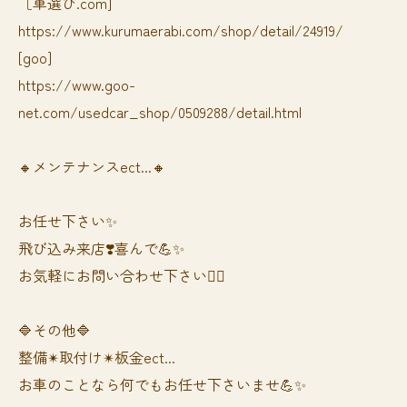
［車選び.com]
https://www.kurumaerabi.com/shop/detail/24919/
[goo]
https://www.goo-
net.com/usedcar_shop/0509288/detail.html
🔸メンテナンスect...🔸
お任せ下さい✨
飛び込み来店❣️喜んで💪✨
お気軽にお問い合わせ下さい🙆‍♀️
🔷その他🔷
整備✴︎取付け✴︎板金ect...
お車のことなら何でもお任せ下さいませ💪✨