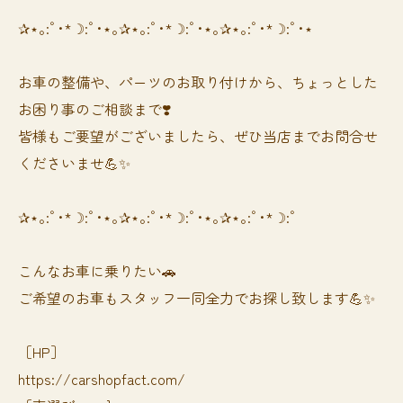
✰⋆｡:ﾟ･*☽:ﾟ･⋆｡✰⋆｡:ﾟ･*☽:ﾟ･⋆｡✰⋆｡:ﾟ･*☽:ﾟ･⋆
お車の整備や、パーツのお取り付けから、ちょっとした
お困り事のご相談まで❣️
皆様もご要望がございましたら、ぜひ当店までお問合せ
くださいませ💪✨
✰⋆｡:ﾟ･*☽:ﾟ･⋆｡✰⋆｡:ﾟ･*☽:ﾟ･⋆｡✰⋆｡:ﾟ･*☽:ﾟ
⁡⁡⁡こんなお車に乗りたい🚗
ご希望のお車もスタッフ一同全力でお探し致します💪✨
［HP］
https://carshopfact.com/