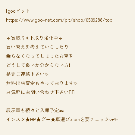
[gooピット]
https://www.goo-net.com/pit/shop/0509288/top
🔹買取り✴︎下取り強化中🔹
買い替えを考えていらしたり
乗らなくなってしまったお車を
どうして良いか分からない方❗️
是非ご連絡下さい✨
無料出張査定もやっております✨
お気軽にお問い合わせ下さい🙆‍♀️
展示車も続々と入庫予定🚗
インスタ★HP★グー★車選び.comを要チェック👀✨