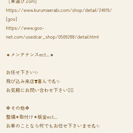
［車選び.com]
https://www.kurumaerabi.com/shop/detail/24919/
[goo]
https://www.goo-
net.com/usedcar_shop/0509288/detail.html
🔸メンテナンスect...🔸
お任せ下さい✨
飛び込み来店❣️喜んで💪✨
お気軽にお問い合わせ下さい🙆‍♀️
🔷その他🔷
整備✴︎取付け✴︎板金ect...
お車のことなら何でもお任せ下さいませ💪✨