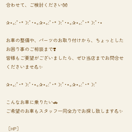
合わせて、ご検討ください👐
✰⋆｡:ﾟ･*☽:ﾟ･⋆｡✰⋆｡:ﾟ･*☽:ﾟ･⋆｡✰⋆｡:ﾟ･*☽:ﾟ･⋆
お車の整備や、パーツのお取り付けから、ちょっとした
お困り事のご相談まで❣️
皆様もご要望がございましたら、ぜひ当店までお問合せ
くださいませ💪✨
✰⋆｡:ﾟ･*☽:ﾟ･⋆｡✰⋆｡:ﾟ･*☽:ﾟ･⋆｡✰⋆｡:ﾟ･*☽:ﾟ
⁡⁡⁡こんなお車に乗りたい🚗
ご希望のお車もスタッフ一同全力でお探し致します💪✨
［HP］