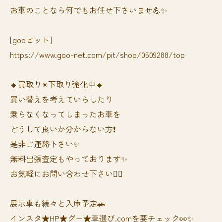
お車のことなら何でもお任せ下さいませ💪✨
[gooピット]
https://www.goo-net.com/pit/shop/0509288/top
🔹買取り✴︎下取り強化中🔹
買い替えを考えていらしたり
乗らなくなってしまったお車を
どうして良いか分からない方❗️
是非ご連絡下さい✨
無料出張査定もやっております✨
お気軽にお問い合わせ下さい🙆‍♀️
展示車も続々と入庫予定🚗
インスタ★HP★グー★車選び.comを要チェック👀✨