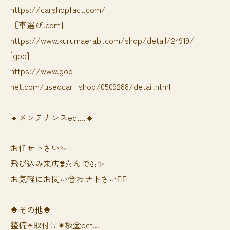
https://carshopfact.com/
［車選び.com]
https://www.kurumaerabi.com/shop/detail/24919/
[goo]
https://www.goo-
net.com/usedcar_shop/0509288/detail.html
🔸メンテナンスect...🔸
お任せ下さい✨
飛び込み来店❣️喜んで💪✨
お気軽にお問い合わせ下さい🙆‍♀️
🔷その他🔷
整備✴︎取付け✴︎板金ect...