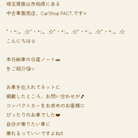
埼玉県狭山市柏原にある
中古車販売店、CarShop FACT.です⭐️
°・*:.。.☆°・*:.。.☆°・*:.。.☆°・*:.。.☆°・*:.。.☆
こんにちは☺️
本日納車の日産ノート🚗
をご紹介😘✨
お車を仕入れてネットに
掲載したところ、お問い合わせが🎵
コンパクトカーをお求めのお客様に
ぴったりのお車でした❤️
自分が乗りたい車に
乗れるっていいですよね‼️