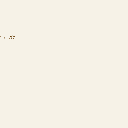
*:.。.☆