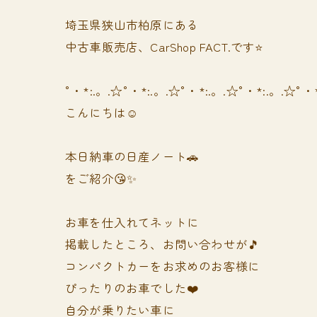
埼玉県狭山市柏原にある
中古車販売店、CarShop FACT.です⭐️
°・*:.。.☆°・*:.。.☆°・*:.。.☆°・*:.。.☆°・
こんにちは☺️
本日納車の日産ノート🚗
をご紹介😘✨
お車を仕入れてネットに
掲載したところ、お問い合わせが🎵
コンパクトカーをお求めのお客様に
ぴったりのお車でした❤️
自分が乗りたい車に