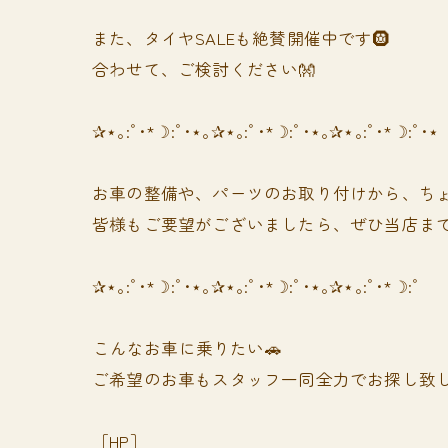
また、タイヤSALEも絶賛開催中です🛞
合わせて、ご検討ください👐
✰⋆｡:ﾟ･*☽:ﾟ･⋆｡✰⋆｡:ﾟ･*☽:ﾟ･⋆｡✰⋆｡:ﾟ･*☽:ﾟ･⋆
お車の整備や、パーツのお取り付けから、ちょ
皆様もご要望がございましたら、ぜひ当店まで
✰⋆｡:ﾟ･*☽:ﾟ･⋆｡✰⋆｡:ﾟ･*☽:ﾟ･⋆｡✰⋆｡:ﾟ･*☽:ﾟ
⁡⁡⁡こんなお車に乗りたい🚗
ご希望のお車もスタッフ一同全力でお探し致し
［HP］