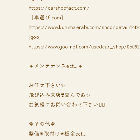
https://carshopfact.com/
［車選び.com]
https://www.kurumaerabi.com/shop/detail/249
[goo]
https://www.goo-net.com/usedcar_shop/050928
🔸メンテナンスect...🔸
お任せ下さい✨
飛び込み来店❣️喜んで💪✨
お気軽にお問い合わせ下さい🙆‍♀️
🔷その他🔷
整備✴︎取付け✴︎板金ect...