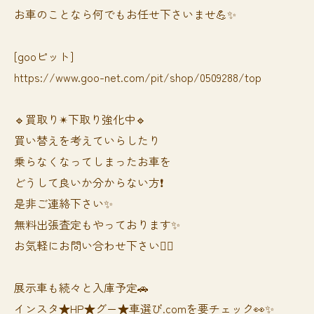
お車のことなら何でもお任せ下さいませ💪✨
[gooピット]
https://www.goo-net.com/pit/shop/0509288/top
🔹買取り✴︎下取り強化中🔹
買い替えを考えていらしたり
乗らなくなってしまったお車を
どうして良いか分からない方❗️
是非ご連絡下さい✨
無料出張査定もやっております✨
お気軽にお問い合わせ下さい🙆‍♀️
展示車も続々と入庫予定🚗
インスタ★HP★グー★車選び.comを要チェック👀✨