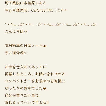
埼玉県狭山市柏原にある
中古車販売店、CarShop FACT.です⭐️
°・*:.。.☆°・*:.。.☆°・*:.。.☆°・*:.。.☆°・*:.。.☆
こんにちは☺️
本日納車の日産ノート🚗
をご紹介😘✨
お車を仕入れてネットに
掲載したところ、お問い合わせが🎵
コンパクトカーをお求めのお客様に
ぴったりのお車でした❤️
自分が乗りたい車に
乗れるっていいですよね‼️