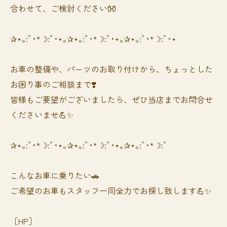
合わせて、ご検討ください👐
✰⋆｡:ﾟ･*☽:ﾟ･⋆｡✰⋆｡:ﾟ･*☽:ﾟ･⋆｡✰⋆｡:ﾟ･*☽:ﾟ･⋆
お車の整備や、パーツのお取り付けから、ちょっとした
お困り事のご相談まで❣️
皆様もご要望がございましたら、ぜひ当店までお問合せ
くださいませ💪✨
✰⋆｡:ﾟ･*☽:ﾟ･⋆｡✰⋆｡:ﾟ･*☽:ﾟ･⋆｡✰⋆｡:ﾟ･*☽:ﾟ
⁡⁡⁡こんなお車に乗りたい🚗
ご希望のお車もスタッフ一同全力でお探し致します💪✨
［HP］