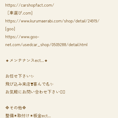
https://carshopfact.com/
［車選び.com]
https://www.kurumaerabi.com/shop/detail/24919/
[goo]
https://www.goo-
net.com/usedcar_shop/0509288/detail.html
🔸メンテナンスect...🔸
お任せ下さい✨
飛び込み来店❣️喜んで💪✨
お気軽にお問い合わせ下さい🙆‍♀️
🔷その他🔷
整備✴︎取付け✴︎板金ect...