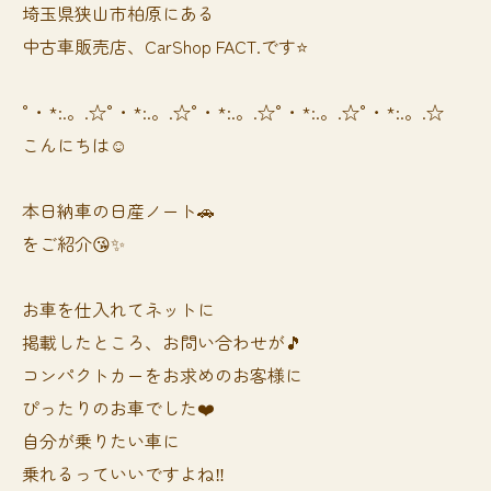
埼玉県狭山市柏原にある
中古車販売店、CarShop FACT.です⭐️
°・*:.。.☆°・*:.。.☆°・*:.。.☆°・*:.。.☆°・*:.。.☆
こんにちは☺️
本日納車の日産ノート🚗
をご紹介😘✨
お車を仕入れてネットに
掲載したところ、お問い合わせが🎵
コンパクトカーをお求めのお客様に
ぴったりのお車でした❤️
自分が乗りたい車に
乗れるっていいですよね‼️