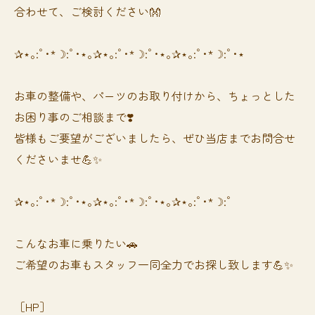
合わせて、ご検討ください👐
✰⋆｡:ﾟ･*☽:ﾟ･⋆｡✰⋆｡:ﾟ･*☽:ﾟ･⋆｡✰⋆｡:ﾟ･*☽:ﾟ･⋆
お車の整備や、パーツのお取り付けから、ちょっとした
お困り事のご相談まで❣️
皆様もご要望がございましたら、ぜひ当店までお問合せ
くださいませ💪✨
✰⋆｡:ﾟ･*☽:ﾟ･⋆｡✰⋆｡:ﾟ･*☽:ﾟ･⋆｡✰⋆｡:ﾟ･*☽:ﾟ
⁡⁡⁡こんなお車に乗りたい🚗
ご希望のお車もスタッフ一同全力でお探し致します💪✨
［HP］