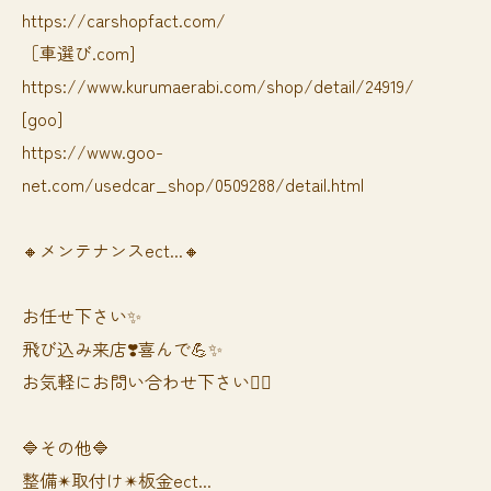
https://carshopfact.com/
［車選び.com]
https://www.kurumaerabi.com/shop/detail/24919/
[goo]
https://www.goo-
net.com/usedcar_shop/0509288/detail.html
🔸メンテナンスect...🔸
お任せ下さい✨
飛び込み来店❣️喜んで💪✨
お気軽にお問い合わせ下さい🙆‍♀️
🔷その他🔷
整備✴︎取付け✴︎板金ect...