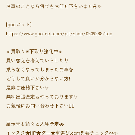
お車のことなら何でもお任せ下さいませ💪✨
[gooピット]
https://www.goo-net.com/pit/shop/0509288/top
🔹買取り✴︎下取り強化中🔹
買い替えを考えていらしたり
乗らなくなってしまったお車を
どうして良いか分からない方❗️
是非ご連絡下さい✨
無料出張査定もやっております✨
お気軽にお問い合わせ下さい🙆‍♀️
展示車も続々と入庫予定🚗
インスタ★HP★グー★車選び.comを要チェック👀✨