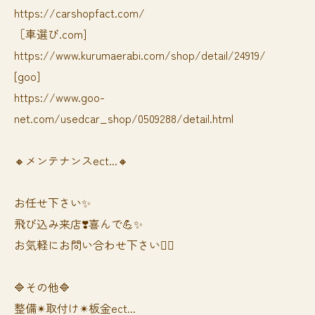
https://carshopfact.com/
［車選び.com]
https://www.kurumaerabi.com/shop/detail/24919/
[goo]
https://www.goo-
net.com/usedcar_shop/0509288/detail.html
🔸メンテナンスect...🔸
お任せ下さい✨
飛び込み来店❣️喜んで💪✨
お気軽にお問い合わせ下さい🙆‍♀️
🔷その他🔷
整備✴︎取付け✴︎板金ect...