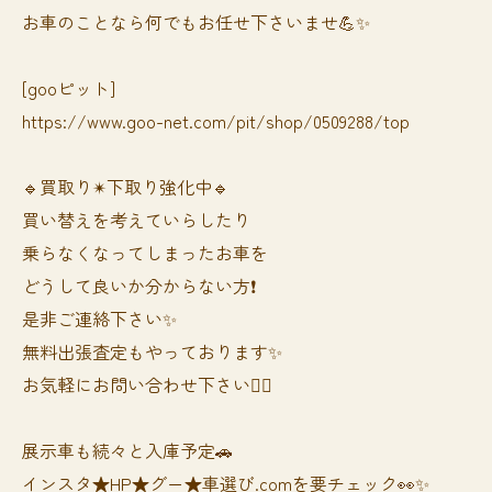
お車のことなら何でもお任せ下さいませ💪✨
[gooピット]
https://www.goo-net.com/pit/shop/0509288/top
🔹買取り✴︎下取り強化中🔹
買い替えを考えていらしたり
乗らなくなってしまったお車を
どうして良いか分からない方❗️
是非ご連絡下さい✨
無料出張査定もやっております✨
お気軽にお問い合わせ下さい🙆‍♀️
展示車も続々と入庫予定🚗
インスタ★HP★グー★車選び.comを要チェック👀✨