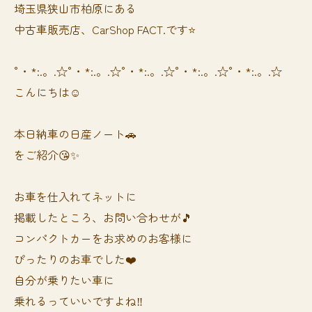
埼玉県狭山市柏原にある
中古車販売店、CarShop FACT.です⭐️
°・*:.。.☆°・*:.。.☆°・*:.。.☆°・*:.。.☆°・*:.。.☆
こんにちは☺️
本日納車の日産ノート🚗
をご紹介😘✨
お車を仕入れてネットに
掲載したところ、お問い合わせが🎵
コンパクトカーをお求めのお客様に
ぴったりのお車でした❤️
自分が乗りたい車に
乗れるっていいですよね‼️