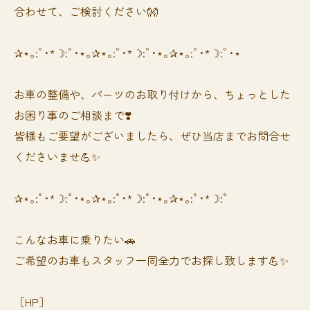
合わせて、ご検討ください👐
✰⋆｡:ﾟ･*☽:ﾟ･⋆｡✰⋆｡:ﾟ･*☽:ﾟ･⋆｡✰⋆｡:ﾟ･*☽:ﾟ･⋆
お車の整備や、パーツのお取り付けから、ちょっとした
お困り事のご相談まで❣️
皆様もご要望がございましたら、ぜひ当店までお問合せ
くださいませ💪✨
✰⋆｡:ﾟ･*☽:ﾟ･⋆｡✰⋆｡:ﾟ･*☽:ﾟ･⋆｡✰⋆｡:ﾟ･*☽:ﾟ
⁡⁡⁡こんなお車に乗りたい🚗
ご希望のお車もスタッフ一同全力でお探し致します💪✨
［HP］