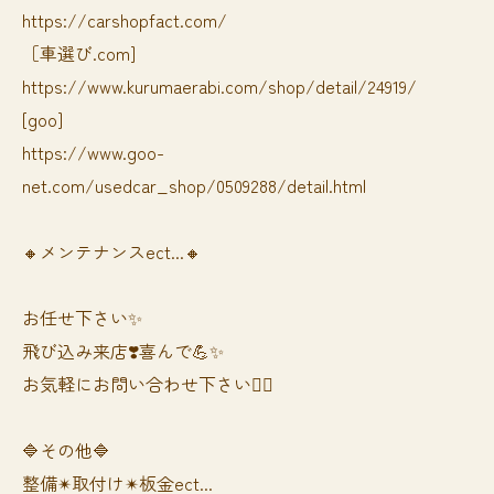
https://carshopfact.com/
［車選び.com]
https://www.kurumaerabi.com/shop/detail/24919/
[goo]
https://www.goo-
net.com/usedcar_shop/0509288/detail.html
🔸メンテナンスect...🔸
お任せ下さい✨
飛び込み来店❣️喜んで💪✨
お気軽にお問い合わせ下さい🙆‍♀️
🔷その他🔷
整備✴︎取付け✴︎板金ect...