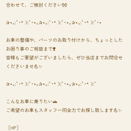
合わせて、ご検討ください👐
✰⋆｡:ﾟ･*☽:ﾟ･⋆｡✰⋆｡:ﾟ･*☽:ﾟ･⋆｡✰⋆｡:ﾟ･*☽:ﾟ･⋆
お車の整備や、パーツのお取り付けから、ちょっとした
お困り事のご相談まで❣️
皆様もご要望がございましたら、ぜひ当店までお問合せ
くださいませ💪✨
✰⋆｡:ﾟ･*☽:ﾟ･⋆｡✰⋆｡:ﾟ･*☽:ﾟ･⋆｡✰⋆｡:ﾟ･*☽:ﾟ
⁡⁡⁡こんなお車に乗りたい🚗
ご希望のお車もスタッフ一同全力でお探し致します💪✨
［HP］