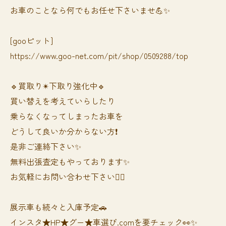
お車のことなら何でもお任せ下さいませ💪✨
[gooピット]
https://www.goo-net.com/pit/shop/0509288/top
🔹買取り✴︎下取り強化中🔹
買い替えを考えていらしたり
乗らなくなってしまったお車を
どうして良いか分からない方❗️
是非ご連絡下さい✨
無料出張査定もやっております✨
お気軽にお問い合わせ下さい🙆‍♀️
展示車も続々と入庫予定🚗
インスタ★HP★グー★車選び.comを要チェック👀✨