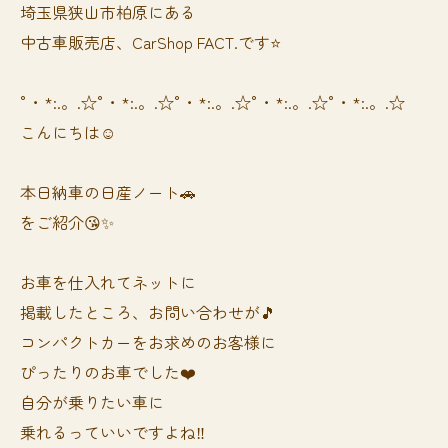
埼玉県狭山市柏原にある
中古車販売店、CarShop FACT.です⭐️
°・*:.。.☆°・*:.。.☆°・*:.。.☆°・*:.。.☆°・*:.。.☆
こんにちは☺️
本日納車の日産ノート🚗
をご紹介😘✨
お車を仕入れてネットに
掲載したところ、お問い合わせが🎵
コンパクトカーをお求めのお客様に
ぴったりのお車でした❤️
自分が乗りたい車に
乗れるっていいですよね‼️