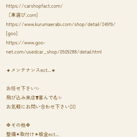
https://carshopfact.com/
［車選び.com]
https://www.kurumaerabi.com/shop/detail/24919/
[goo]
https://www.goo-
net.com/usedcar_shop/0509288/detail.html
🔸メンテナンスect...🔸
お任せ下さい✨
飛び込み来店❣️喜んで💪✨
お気軽にお問い合わせ下さい🙆‍♀️
🔷その他🔷
整備✴︎取付け✴︎板金ect...