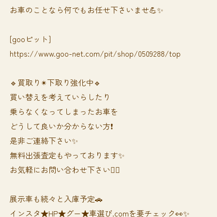
お車のことなら何でもお任せ下さいませ💪✨
[gooピット]
https://www.goo-net.com/pit/shop/0509288/top
🔹買取り✴︎下取り強化中🔹
買い替えを考えていらしたり
乗らなくなってしまったお車を
どうして良いか分からない方❗️
是非ご連絡下さい✨
無料出張査定もやっております✨
お気軽にお問い合わせ下さい🙆‍♀️
展示車も続々と入庫予定🚗
インスタ★HP★グー★車選び.comを要チェック👀✨