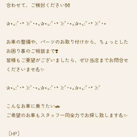
合わせて、ご検討ください👐
✰⋆｡:ﾟ･*☽:ﾟ･⋆｡✰⋆｡:ﾟ･*☽:ﾟ･⋆｡✰⋆｡:ﾟ･*☽:ﾟ･⋆
お車の整備や、パーツのお取り付けから、ちょっとした
お困り事のご相談まで❣️
皆様もご要望がございましたら、ぜひ当店までお問合せ
くださいませ💪✨
✰⋆｡:ﾟ･*☽:ﾟ･⋆｡✰⋆｡:ﾟ･*☽:ﾟ･⋆｡✰⋆｡:ﾟ･*☽:ﾟ
⁡⁡⁡こんなお車に乗りたい🚗
ご希望のお車もスタッフ一同全力でお探し致します💪✨
［HP］