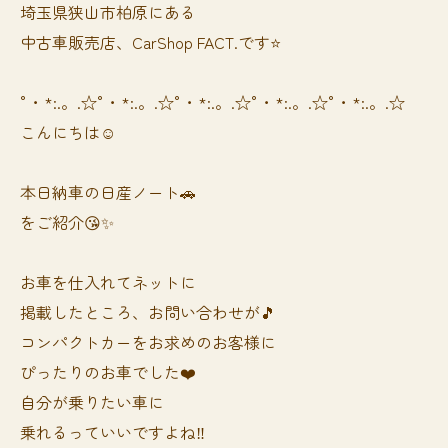
埼玉県狭山市柏原にある
中古車販売店、CarShop FACT.です⭐️
°・*:.。.☆°・*:.。.☆°・*:.。.☆°・*:.。.☆°・*:.。.☆
こんにちは☺️
本日納車の日産ノート🚗
をご紹介😘✨
お車を仕入れてネットに
掲載したところ、お問い合わせが🎵
コンパクトカーをお求めのお客様に
ぴったりのお車でした❤️
自分が乗りたい車に
乗れるっていいですよね‼️