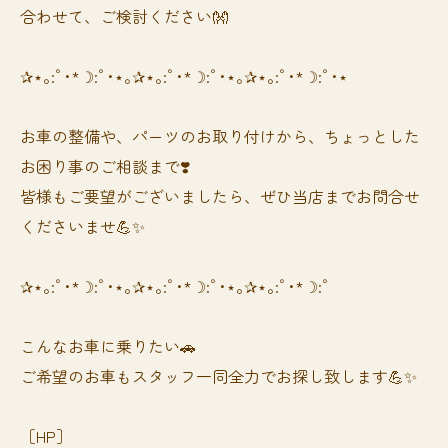
合わせて、ご検討ください👐
✰⋆｡:ﾟ･*☽:ﾟ･⋆｡✰⋆｡:ﾟ･*☽:ﾟ･⋆｡✰⋆｡:ﾟ･*☽:ﾟ･⋆
お車の整備や、パーツのお取り付けから、ちょっとした
お困り事のご相談まで❣️
皆様もご要望がございましたら、ぜひ当店までお問合せ
くださいませ💪✨
✰⋆｡:ﾟ･*☽:ﾟ･⋆｡✰⋆｡:ﾟ･*☽:ﾟ･⋆｡✰⋆｡:ﾟ･*☽:ﾟ
⁡⁡⁡こんなお車に乗りたい🚗
ご希望のお車もスタッフ一同全力でお探し致します💪✨
［HP］