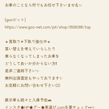
お車のことなら何でもお任せ下さいませ💪✨
[gooピット]
https://www.goo-net.com/pit/shop/0509288/top
🔹買取り✴︎下取り強化中🔹
買い替えを考えていらしたり
乗らなくなってしまったお車を
どうして良いか分からない方❗️
是非ご連絡下さい✨
無料出張査定もやっております✨
お気軽にお問い合わせ下さい🙆‍♀️
展示車も続々と入庫予定🚗
インスタ★HP★グー★車選び.comを要チェック👀✨