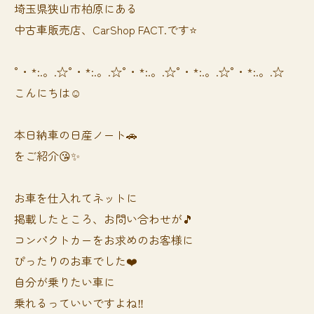
埼玉県狭山市柏原にある
中古車販売店、CarShop FACT.です⭐️
°・*:.。.☆°・*:.。.☆°・*:.。.☆°・*:.。.☆°・*:.。.☆
こんにちは☺️
本日納車の日産ノート🚗
をご紹介😘✨
お車を仕入れてネットに
掲載したところ、お問い合わせが🎵
コンパクトカーをお求めのお客様に
ぴったりのお車でした❤️
自分が乗りたい車に
乗れるっていいですよね‼️