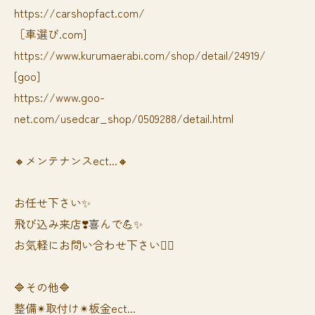
https://carshopfact.com/
［車選び.com]
https://www.kurumaerabi.com/shop/detail/24919/
[goo]
https://www.goo-
net.com/usedcar_shop/0509288/detail.html
🔸メンテナンスect...🔸
お任せ下さい✨
飛び込み来店❣️喜んで💪✨
お気軽にお問い合わせ下さい🙆‍♀️
🔷その他🔷
整備✴︎取付け✴︎板金ect...