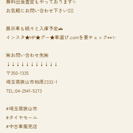
無料出張査定もやっております✨
お気軽にお問い合わせ下さい🙆‍♀️
展示車も続々と入庫予定🚗
インスタ★HP★グー★車選び.comを要チェック👀✨
🌺お問い合わせ先🌺
↓↓↓↓↓↓↓↓↓↓↓
〒350-1335
埼玉県狭山市柏原2332-1
TEL:04-2941-5273
#埼玉県狭山市
#タイヤセール
#中古車販売店