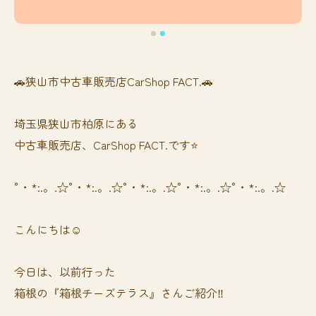
🚗狭山市中古車販売店CarShop FACT.🚗
埼玉県狭山市柏原にある
中古車販売店、CarShop FACT.です⭐️
°・*:.。.☆°・*:.。.☆°・*:.。.☆°・*:.。.☆°・*:.。.☆
こんにちは☺️
今日は、以前行った
箱根の『箱根チーズテラス』さんご紹介‼️