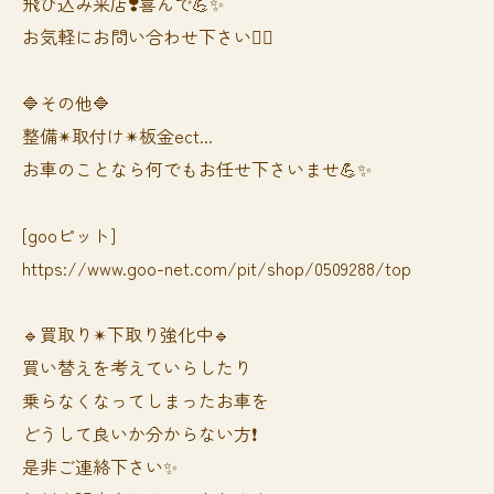
飛び込み来店❣️喜んで💪✨
お気軽にお問い合わせ下さい🙆‍♀️
🔷その他🔷
整備✴︎取付け✴︎板金ect...
お車のことなら何でもお任せ下さいませ💪✨
[gooピット]
https://www.goo-net.com/pit/shop/0509288/top
🔹買取り✴︎下取り強化中🔹
買い替えを考えていらしたり
乗らなくなってしまったお車を
どうして良いか分からない方❗️
是非ご連絡下さい✨