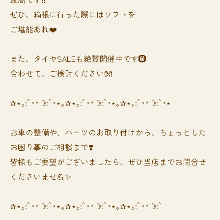
ぜひ、箱根に行った際にはソフトを
ご堪能あれ❤️
また、タイヤSALEも絶賛開催中です🛞
合わせて、ご検討ください👐
✰⋆｡:ﾟ･*☽:ﾟ･⋆｡✰⋆｡:ﾟ･*☽:ﾟ･⋆｡✰⋆｡:ﾟ･*☽:ﾟ･⋆
お車の整備や、パーツのお取り付けから、ちょっとした
お困り事のご相談まで❣️
皆様もご要望がございましたら、ぜひ当店までお問合せ
くださいませ💪✨
✰⋆｡:ﾟ･*☽:ﾟ･⋆｡✰⋆｡:ﾟ･*☽:ﾟ･⋆｡✰⋆｡:ﾟ･*☽:ﾟ