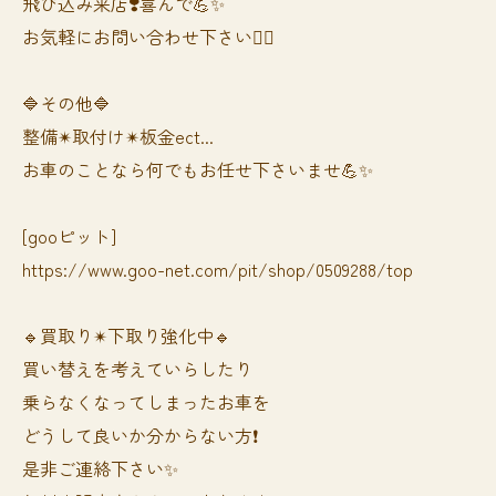
飛び込み来店❣️喜んで💪✨
お気軽にお問い合わせ下さい🙆‍♀️
🔷その他🔷
整備✴︎取付け✴︎板金ect...
お車のことなら何でもお任せ下さいませ💪✨
[gooピット]
https://www.goo-net.com/pit/shop/0509288/top
🔹買取り✴︎下取り強化中🔹
買い替えを考えていらしたり
乗らなくなってしまったお車を
どうして良いか分からない方❗️
是非ご連絡下さい✨