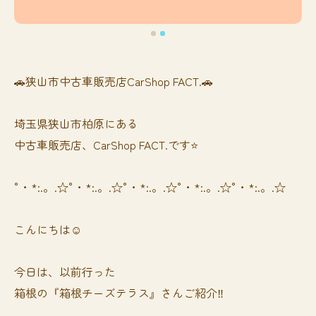
🚗狭山市中古車販売店CarShop FACT.🚗
埼玉県狭山市柏原にある
中古車販売店、CarShop FACT.です⭐️
°・*:.。.☆°・*:.。.☆°・*:.。.☆°・*:.。.☆°・*:.。.☆
こんにちは☺️
今日は、以前行った
箱根の『箱根チーズテラス』さんご紹介‼️