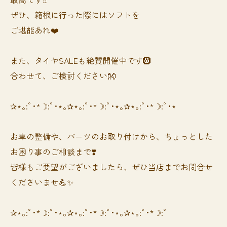
ぜひ、箱根に行った際にはソフトを
ご堪能あれ❤️
また、タイヤSALEも絶賛開催中です🛞
合わせて、ご検討ください👐
✰⋆｡:ﾟ･*☽:ﾟ･⋆｡✰⋆｡:ﾟ･*☽:ﾟ･⋆｡✰⋆｡:ﾟ･*☽:ﾟ･⋆
お車の整備や、パーツのお取り付けから、ちょっとした
お困り事のご相談まで❣️
皆様もご要望がございましたら、ぜひ当店までお問合せ
くださいませ💪✨
✰⋆｡:ﾟ･*☽:ﾟ･⋆｡✰⋆｡:ﾟ･*☽:ﾟ･⋆｡✰⋆｡:ﾟ･*☽:ﾟ