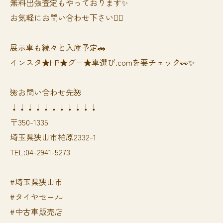
無料出張査定もやっております✨
お気軽にお問い合わせ下さい🙆‍♀️
展示車も続々と入庫予定🚗
インスタ★HP★グー★車選び.comを要チェック👀✨
🌺お問い合わせ先🌺
↓↓↓↓↓↓↓↓↓↓↓
〒350-1335
埼玉県狭山市柏原2332-1
TEL:04-2941-5273
#埼玉県狭山市
#タイヤセール
#中古車販売店