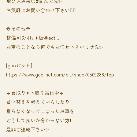
飛び込み来店❣️喜んで💪✨
お気軽にお問い合わせ下さい🙆‍♀️
🔷その他🔷
整備✴︎取付け✴︎板金ect...
お車のことなら何でもお任せ下さいませ💪✨
[gooピット]
https://www.goo-net.com/pit/shop/0509288/top
🔹買取り✴︎下取り強化中🔹
買い替えを考えていらしたり
乗らなくなってしまったお車を
どうして良いか分からない方❗️
是非ご連絡下さい✨