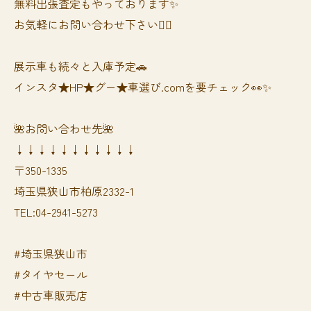
無料出張査定もやっております✨
お気軽にお問い合わせ下さい🙆‍♀️
展示車も続々と入庫予定🚗
インスタ★HP★グー★車選び.comを要チェック👀✨
🌺お問い合わせ先🌺
↓↓↓↓↓↓↓↓↓↓↓
〒350-1335
埼玉県狭山市柏原2332-1
TEL:04-2941-5273
#埼玉県狭山市
#タイヤセール
#中古車販売店