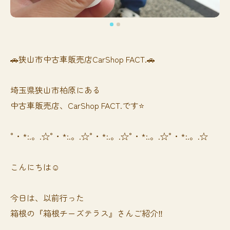
🚗狭山市中古車販売店CarShop FACT.🚗
埼玉県狭山市柏原にある
中古車販売店、CarShop FACT.です⭐️
°・*:.。.☆°・*:.。.☆°・*:.。.☆°・*:.。.☆°・*:.。.☆
こんにちは☺️
今日は、以前行った
箱根の『箱根チーズテラス』さんご紹介‼️