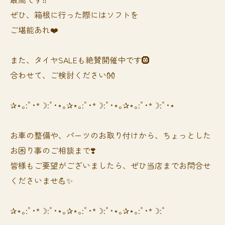
ぜひ、箱根に行った際にはソフトを
ご堪能あれ❤️
また、タイヤSALEも絶賛開催中です🛞
合わせて、ご検討ください👐
✰⋆｡:ﾟ･*☽:ﾟ･⋆｡✰⋆｡:ﾟ･*☽:ﾟ･⋆｡✰⋆｡:ﾟ･*☽:ﾟ･⋆
お車の整備や、パーツのお取り付けから、ちょっとした
お困り事のご相談まで❣️
皆様もご要望がございましたら、ぜひ当店までお問合せ
くださいませ💪✨
✰⋆｡:ﾟ･*☽:ﾟ･⋆｡✰⋆｡:ﾟ･*☽:ﾟ･⋆｡✰⋆｡:ﾟ･*☽:ﾟ